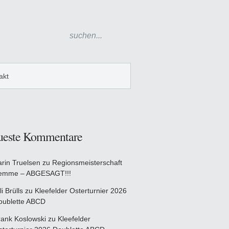
akt
ueste Kommentare
arin Truelsen
zu
Regionsmeisterschaft
emme – ABGESAGT!!!
li Brülls
zu
Kleefelder Osterturnier 2026
oublette ABCD
rank Koslowski
zu
Kleefelder