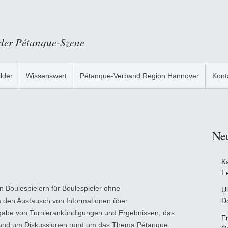
 der Pétanque-Szene
ilder
Wissenswert
Pétanque-Verband Region Hannover
Kont
Ne
K
F
n Boulespielern für Boulespieler ohne
Ul
m den Austausch von Informationen über
D
gabe von Turnierankündigungen und Ergebnissen, das
F
n und um Diskussionen rund um das Thema Pétanque.