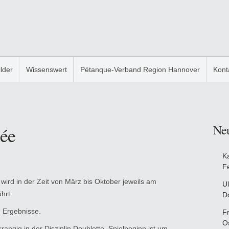
ilder
Wissenswert
Pétanque-Verband Region Hannover
Kont
Ne
lée
K
F
wird in der Zeit von März bis Oktober jeweils am
Ul
hrt.
D
 Ergebnisse.
F
O
rangig in der Disziplin Doublette. Spielbeginn ist um