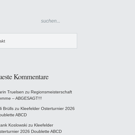
akt
ueste Kommentare
arin Truelsen
zu
Regionsmeisterschaft
emme – ABGESAGT!!!
li Brülls
zu
Kleefelder Osterturnier 2026
oublette ABCD
rank Koslowski
zu
Kleefelder
sterturnier 2026 Doublette ABCD