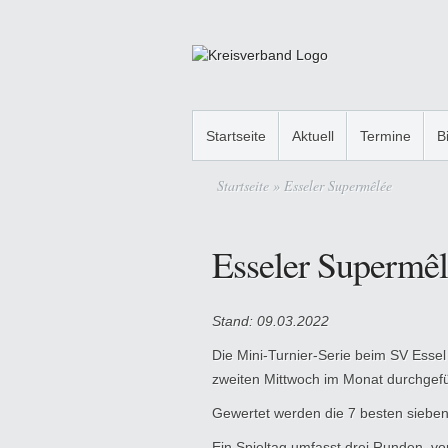
Startseite
Aktuell
Termine
B
Startseite
» Esseler Supermêlée
Esseler Supermê
Stand: 09.03.2022
Die Mini-Turnier-Serie beim SV Essel 
zweiten Mittwoch im Monat durchgefü
Gewertet werden die 7 besten sieben
Ein Spieltag umfasst drei Runden, vor