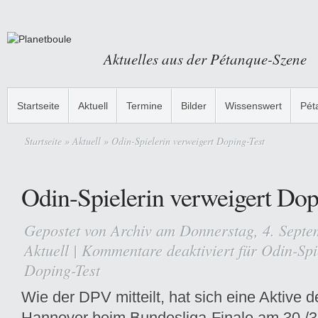
Aktuelles aus der Pétanque-Szene
Startseite
Aktuell
Termine
Bilder
Wissenswert
Pét
Startseite
»
Aktuell
» Odin-Spielerin verweigert Doping-Test
Odin-Spielerin verweigert Dop
Gepostet von
Archiv
am Donnerstag, 4. Septe
Aktuell
|
Kommentare deaktiviert
für Odin-Spi
Doping-Test
Wie der DPV mitteilt, hat sich eine Aktive 
Hannover beim Bundesliga-Finale am 30./3