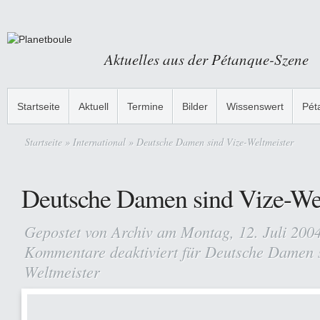
Aktuelles aus der Pétanque-Szene
Startseite
Aktuell
Termine
Bilder
Wissenswert
Pét
Startseite
»
International
» Deutsche Damen sind Vize-Weltmeister
Deutsche Damen sind Vize-Wel
Gepostet von
Archiv
am Montag, 12. Juli 200
Kommentare deaktiviert
für Deutsche Damen s
Weltmeister