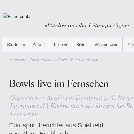
Aktuelles aus der Pétanque-Szene
Startseite
Aktuell
Termine
Bilder
Wissenswert
Pét
Startseite
»
International
» Bowls live im Fernsehen
Bowls live im Fernsehen
Gepostet von
Archiv
am Donnerstag, 4. Novem
International
|
Kommentare deaktiviert
für Bow
Fernsehen
Eurosport berichtet aus Sheffield
von Klaus Eschbach