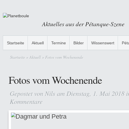
Aktuelles aus der Pétanque-Szene
Startseite
Aktuell
Termine
Bilder
Wissenswert
Pét
Startseite
»
Aktuell
» Fotos vom Wochenende
Fotos vom Wochenende
Gepostet von
Nils
am Dienstag, 1. Mai 2018 
Kommentare