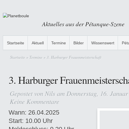
Aktuelles aus der Pétanque-Szene
Startseite
Aktuell
Termine
Bilder
Wissenswert
Pét
Startseite
»
Termine
» 3. Harburger Frauenmeisterschaft
3. Harburger Frauenmeistersch
Gepostet von
Nils
am Donnerstag, 16. Januar
Keine Kommentare
Wann: 26.04.2025
Start: 10.00 Uhr