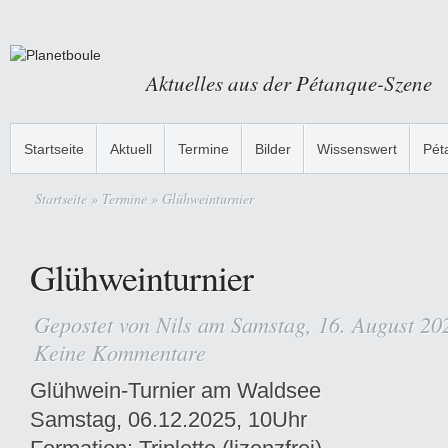
Aktuelles aus der Pétanque-Szene
Startseite
Aktuell
Termine
Bilder
Wissenswert
Pét
Startseite
»
Termine
» Glühweinturnier
Glühweinturnier
Gepostet von
Nils
am Samstag, 16. August 20
Keine Kommentare
Glühwein-Turnier am Waldsee
Samstag, 06.12.2025, 10Uhr