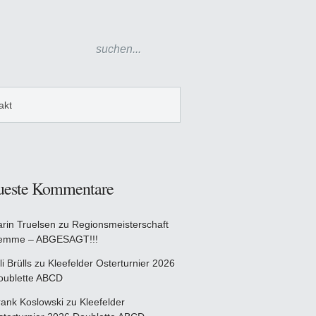
akt
ueste Kommentare
arin Truelsen
zu
Regionsmeisterschaft
emme – ABGESAGT!!!
li Brülls
zu
Kleefelder Osterturnier 2026
oublette ABCD
rank Koslowski
zu
Kleefelder