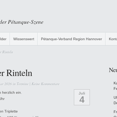
 der Pétanque-Szene
ilder
Wissenswert
Pétanque-Verband Region Hannover
Kont
r Rinteln
Ne
er Rinteln
K
uar 2026 in
Termine
|
Keine Kommentare
F
 herzlich ein.
Juli
4
Ul
Uhr
D
n Triplette
F