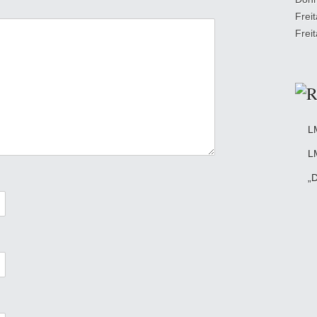
Frei
Frei
L
L
„D