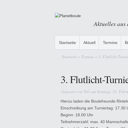
Aktuelles aus
Startseite
Aktuell
Termine
B
Startseite
»
Termine
» 3. Flutlicht-Turnie
3. Flutlicht-Turni
Gepostet von
Nils
am Sonntag, 22. Febr
Hierzu laden die Boulefreunde Rinteln
Einschreibung am Turniertag: 17.30 
Beginn: 18.00 Uhr
Teilnehmerzahl: max. 40 Mannschafte