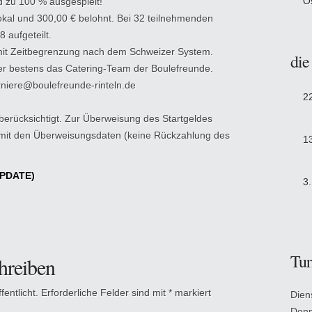
O
d zu 100 % ausgespielt!
okal und 300,00 € belohnt. Bei 32 teilnehmenden
 aufgeteilt.
 mit Zeitbegrenzung nach dem Schweizer System.
die
mer bestens das Catering-Team der Boulefreunde.
rniere@boulefreunde-rinteln.de
2
rücksichtigt. Zur Überweisung des Startgeldes
il mit den Überweisungsdaten (keine Rückzahlung des
1
UPDATE)
3
Tur
hreiben
entlicht.
Erforderliche Felder sind mit
*
markiert
Dien
Donn