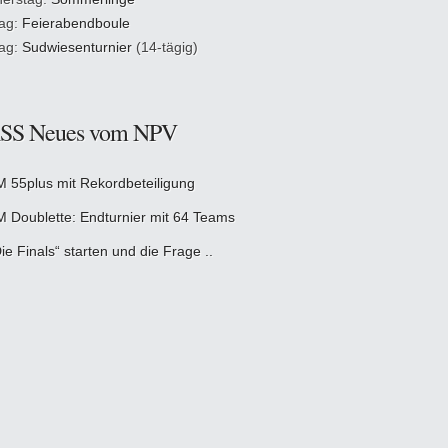
tag:
Feierabendboule
tag:
Sudwiesenturnier
(14-tägig)
Neues vom NPV
M 55plus mit Rekordbeteiligung
M Doublette: Endturnier mit 64 Teams
ie Finals“ starten und die Frage ..