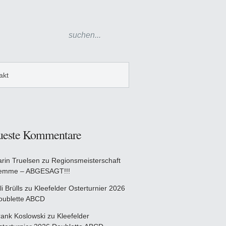
akt
ueste Kommentare
arin Truelsen
zu
Regionsmeisterschaft
emme – ABGESAGT!!!
li Brülls
zu
Kleefelder Osterturnier 2026
oublette ABCD
rank Koslowski
zu
Kleefelder