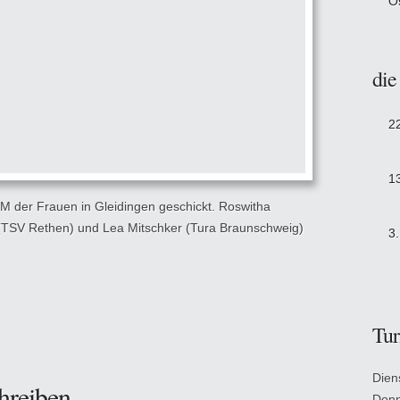
O
die
2
1
LM der Frauen in Gleidingen geschickt. Roswitha
g (TSV Rethen) und Lea Mitschker (Tura Braunschweig)
3
Tur
Dien
hreiben
Donn