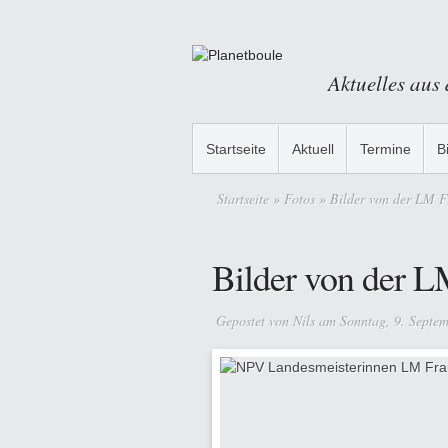
Aktuelles aus
Startseite
Aktuell
Termine
B
Startseite
»
Fotos
» Bilder von der LM F
Bilder von der 
Gepostet von
Nils
am Sonntag, 9. Septe