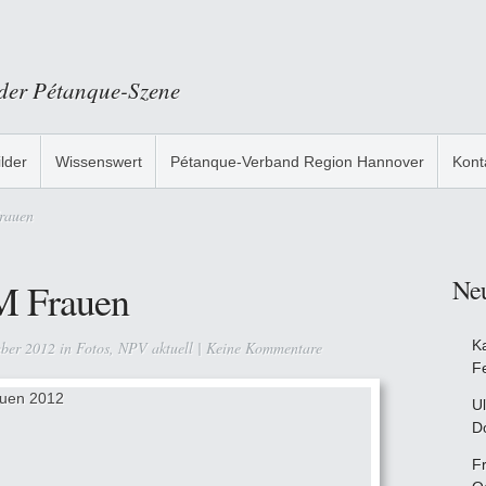
 der Pétanque-Szene
ilder
Wissenswert
Pétanque-Verband Region Hannover
Kont
rauen
Ne
LM Frauen
K
mber 2012 in
Fotos
,
NPV aktuell
|
Keine Kommentare
F
Ul
D
F