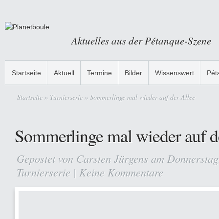
Aktuelles aus der Pétanque-Szene
Startseite
Aktuell
Termine
Bilder
Wissenswert
Pét
Startseite
»
Turnierserie
» Sommerlinge mal wieder auf der Allee
Sommerlinge mal wieder auf d
Gepostet von
Carsten Jürgens
am Donnerstag,
Turnierserie
|
Keine Kommentare