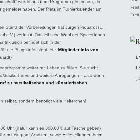
ndschaft“ wurde aus dem Programm gestrichen, da
Frei
ter gemeldet haben. Der Platz im Turnierkalender am
Frei
den Stand der Vorbereitungen hat Jürgen Piquardt (1.
l e.V.) verfasst. Das leibliche Wohl der SpielerInnen
 Inklusion befindet sich in der
r die Pfingsttafel steht. etc.
Mitglieder Info von
uardt)
L
enprogramm weiter mit Leben zu füllen. Sie sucht
L
en/MusikerInnen und weitere Anregungen – also wenn
„D
ruf zu musikalischen und künstlerischen
von selbst, sondern benötigt viele Helferchen!
00 Uhr (dafür kann es 300,00 € auf Tasche geben)
hr mit ein paar Arbeiten, sowie Hilfestellungen beim