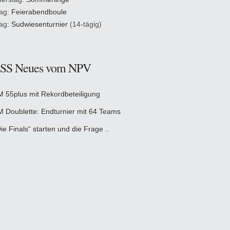
tag:
Feierabendboule
tag:
Sudwiesenturnier
(14-tägig)
Neues vom NPV
M 55plus mit Rekordbeteiligung
M Doublette: Endturnier mit 64 Teams
ie Finals“ starten und die Frage ..