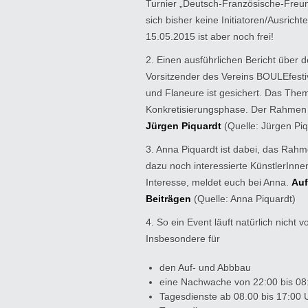
Turnier „Deutsch-Französische-Freu
sich bisher keine Initiatoren/Ausrich
15.05.2015 ist aber noch frei!
2. Einen ausführlichen Bericht über 
Vorsitzender des Vereins BOULEfestiva
und Flaneure ist gesichert. Das Thema
Konkretisierungsphase. Der Rahmen fü
Jürgen Piquardt
(Quelle: Jürgen Piq
3. Anna Piquardt ist dabei, das Rahm
dazu noch interessierte KünstlerInn
Interesse, meldet euch bei Anna.
Auf
Beiträgen
(Quelle: Anna Piquardt)
4. So ein Event läuft natürlich nicht 
Insbesondere für
den Auf- und Abbbau
eine Nachwache von 22:00 bis 08:
Tagesdienste ab 08.00 bis 17:00 U