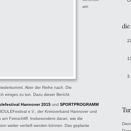
O
am
die
2
1
3
r wiederkommt. Aber der Reihe nach. Die
ch einiges zu tun. Dazu dieser Bericht.
ulefestival Hannover 2015
und
SPORTPROGRAMM
Tur
 BOULEFestival e.V., der Kreisverband Hannover und
 am Feinschliff. Insbesondere daran, wie die
Dien
ion weiter vertieft werden können. Das geplante
Donn