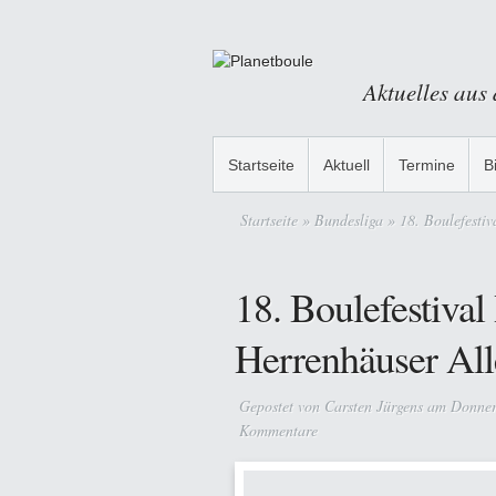
Aktuelles aus
Startseite
Aktuell
Termine
B
Startseite
»
Bundesliga
» 18. Boulefestiv
18. Boulefestiva
Herrenhäuser All
Gepostet von
Carsten Jürgens
am Donners
Kommentare