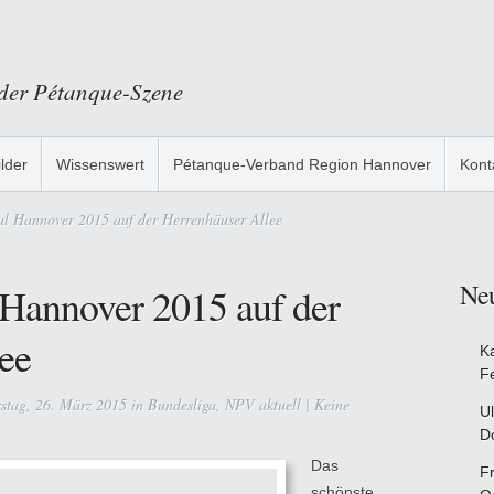
 der Pétanque-Szene
ilder
Wissenswert
Pétanque-Verband Region Hannover
Kont
al Hannover 2015 auf der Herrenhäuser Allee
Ne
l Hannover 2015 auf der
ee
K
F
tag, 26. März 2015 in
Bundesliga
,
NPV aktuell
|
Keine
Ul
D
Das
F
schönste