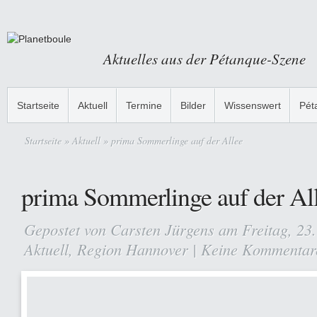
Aktuelles aus der Pétanque-Szene
Startseite
Aktuell
Termine
Bilder
Wissenswert
Pét
Startseite
»
Aktuell
» prima Sommerlinge auf der Allee
prima Sommerlinge auf der Al
Gepostet von
Carsten Jürgens
am Freitag, 23.
Aktuell
,
Region Hannover
|
Keine Kommentar