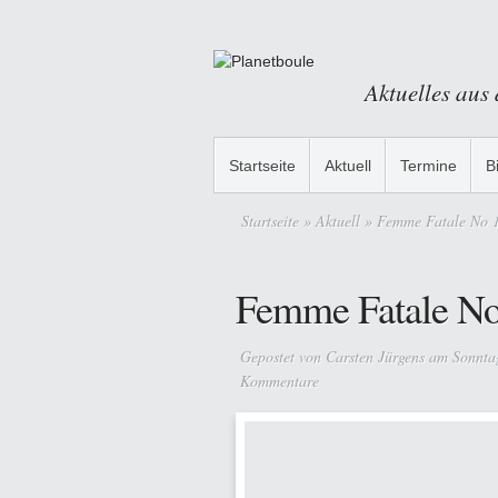
Aktuelles aus
Startseite
Aktuell
Termine
B
Startseite
»
Aktuell
» Femme Fatale No 
Femme Fatale No
Gepostet von
Carsten Jürgens
am Sonntag
Kommentare