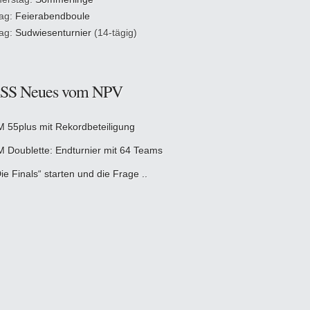
tag:
Feierabendboule
tag:
Sudwiesenturnier
(14-tägig)
Neues vom NPV
M 55plus mit Rekordbeteiligung
M Doublette: Endturnier mit 64 Teams
ie Finals“ starten und die Frage ..