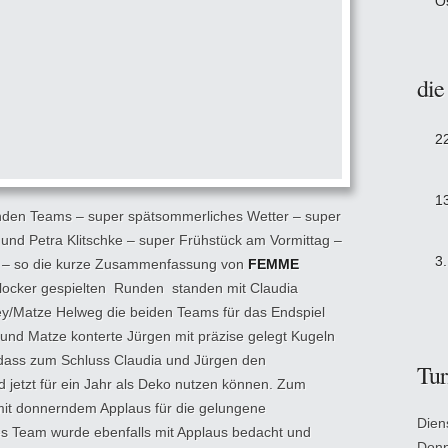
O
die
2
1
den Teams – super spätsommerliches Wetter – super
 und Petra Klitschke – super Frühstück am Vormittag –
3
 – so die kurze Zusammenfassung von
FEMME
 locker gespielten Runden standen mit Claudia
ey/Matze Helweg die beiden Teams für das Endspiel
i und Matze konterte Jürgen mit präzise gelegt Kugeln
odass zum Schluss Claudia und Jürgen den
Tur
jetzt für ein Jahr als Deko nutzen können. Zum
it donnerndem Applaus für die gelungene
Dien
es Team wurde ebenfalls mit Applaus bedacht und
Donn