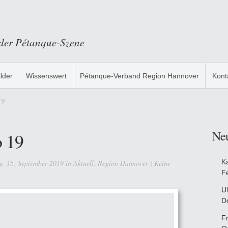
 der Pétanque-Szene
ilder
Wissenswert
Pétanque-Verband Region Hannover
Kont
19
Ne
 19
K
, 15. September 2019 in
Aktuell
,
Region Hannover
|
Keine
F
Ul
D
F