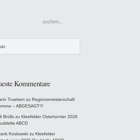
akt
ueste Kommentare
arin Truelsen
zu
Regionsmeisterschaft
emme – ABGESAGT!!!
li Brülls
zu
Kleefelder Osterturnier 2026
oublette ABCD
rank Koslowski
zu
Kleefelder