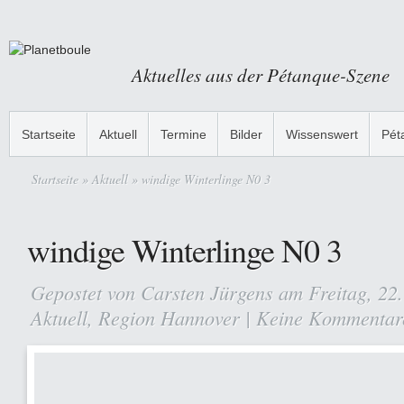
Aktuelles aus der Pétanque-Szene
Startseite
Aktuell
Termine
Bilder
Wissenswert
Pét
Startseite
»
Aktuell
» windige Winterlinge N0 3
windige Winterlinge N0 3
Gepostet von
Carsten Jürgens
am Freitag, 22.
Aktuell
,
Region Hannover
|
Keine Kommentar