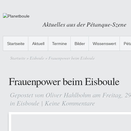
Aktuelles aus der Pétanque-Szene
Startseite
Aktuell
Termine
Bilder
Wissenswert
Pét
Startseite
»
Eisboule
» Frauenpower beim Eisboule
Frauenpower beim Eisboule
Gepostet von
Oliver Hahlbohm
am Freitag, 2
in
Eisboule
|
Keine Kommentare