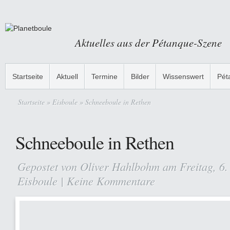
Aktuelles aus der Pétanque-Szene
Startseite
Aktuell
Termine
Bilder
Wissenswert
Pét
Startseite
»
Eisboule
» Schneeboule in Rethen
Schneeboule in Rethen
Gepostet von
Oliver Hahlbohm
am Freitag, 6.
Eisboule
|
Keine Kommentare