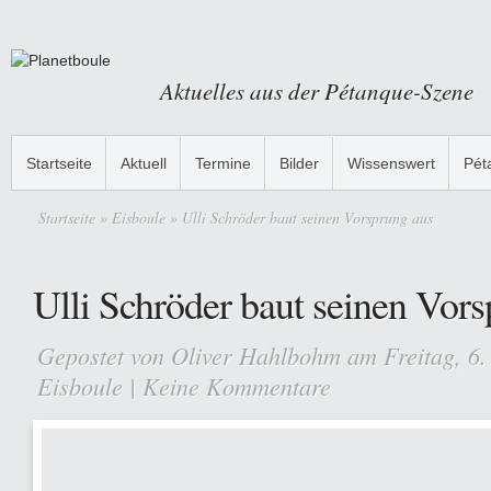
Aktuelles aus der Pétanque-Szene
Startseite
Aktuell
Termine
Bilder
Wissenswert
Pét
Startseite
»
Eisboule
» Ulli Schröder baut seinen Vorsprung aus
Ulli Schröder baut seinen Vor
Gepostet von
Oliver Hahlbohm
am Freitag, 6.
Eisboule
|
Keine Kommentare