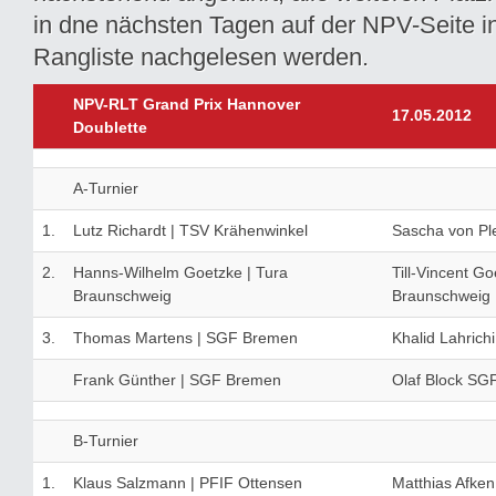
in dne nächsten Tagen auf der NPV-Seite i
Rangliste nachgelesen werden.
NPV-RLT Grand Prix Hannover
17.05.2012
Doublette
A-Turnier
1.
Lutz Richardt | TSV Krähenwinkel
Sascha von Pl
2.
Hanns-Wilhelm Goetzke | Tura
Till-Vincent Go
Braunschweig
Braunschweig
3.
Thomas Martens | SGF Bremen
Khalid Lahrich
Frank Günther | SGF Bremen
Olaf Block SG
B-Turnier
1.
Klaus Salzmann | PFIF Ottensen
Matthias Afke