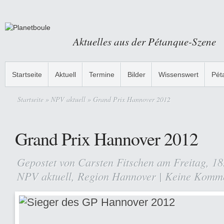
Aktuelles aus der Pétanque-Szene
Startseite
Aktuell
Termine
Bilder
Wissenswert
Pét
Startseite
»
NPV aktuell
» Grand Prix Hannover 2012
Grand Prix Hannover 2012
Gepostet von
Carsten Fitschen
am Freitag, 18
NPV aktuell
,
Region Hannover
|
Keine Komm