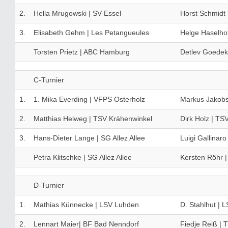
2.
Hella Mrugowski | SV Essel
Horst Schmidt 
3.
Elisabeth Gehm | Les Petangueules
Helge Haselhoff
Torsten Prietz | ABC Hamburg
Detlev Goede
C-Turnier
1.
1. Mika Everding | VFPS Osterholz
Markus Jakob
2.
Matthias Helweg | TSV Krähenwinkel
Dirk Holz | TS
3.
Hans-Dieter Lange | SG Allez Allee
Luigi Gallinaro
Petra Klitschke | SG Allez Allee
Kersten Röhr |
D-Turnier
1.
Mathias Künnecke | LSV Luhden
D. Stahlhut | 
2.
Lennart Maier| BF Bad Nenndorf
Fiedje Reiß |