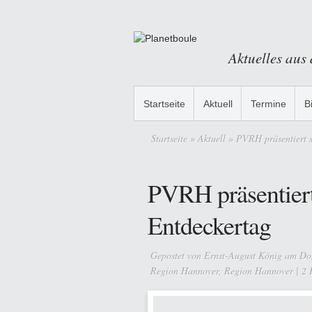
Aktuelles aus
Startseite
Aktuell
Termine
B
Startseite
»
Aktuell
» PVRH präsentiert s
PVRH präsentiert
Entdeckertag
Gepostet von
Ernst-August König
am Don
Region Hannover
,
Region Hannover
|
2 