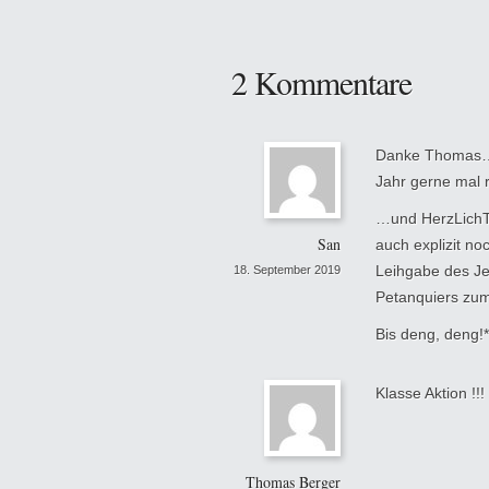
2 Kommentare
Danke Thomas… 
Jahr gerne mal
…und HerzLich
San
auch explizit no
Leihgabe des Jeu
18. September 2019
Petanquiers zum 
Bis deng, deng!*
Klasse Aktion !!!
Thomas Berger