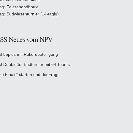
tag:
Feierabendboule
tag:
Sudwiesenturnier
(14-tägig)
Neues vom NPV
M 55plus mit Rekordbeteiligung
M Doublette: Endturnier mit 64 Teams
ie Finals“ starten und die Frage ..