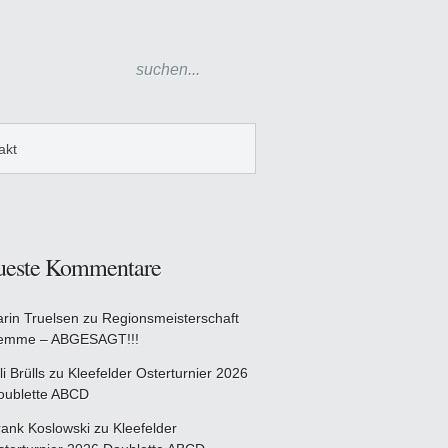
akt
ueste Kommentare
arin Truelsen
zu
Regionsmeisterschaft
emme – ABGESAGT!!!
li Brülls
zu
Kleefelder Osterturnier 2026
oublette ABCD
rank Koslowski
zu
Kleefelder