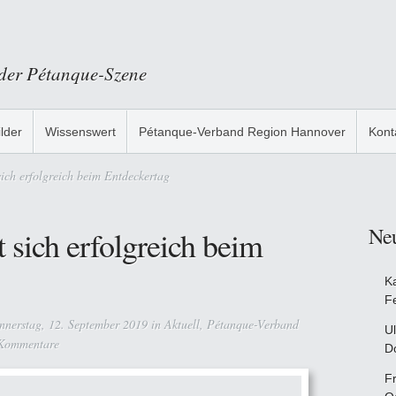
 der Pétanque-Szene
ilder
Wissenswert
Pétanque-Verband Region Hannover
Kont
ich erfolgreich beim Entdeckertag
Ne
 sich erfolgreich beim
K
F
nerstag, 12. September 2019 in
Aktuell
,
Pétanque-Verband
Ul
Kommentare
D
F