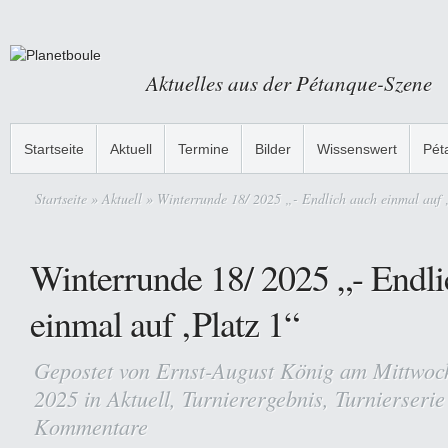
Aktuelles aus der Pétanque-Szene
Startseite
Aktuell
Termine
Bilder
Wissenswert
Pét
Startseite
»
Aktuell
» Winterrunde 18/ 2025 „- Endlich auch einmal auf 
Winterrunde 18/ 2025 „- Endli
einmal auf ‚Platz 1“
Gepostet von
Ernst-August König
am Mittwoch
2025 in
Aktuell
,
Turnierergebnis
,
Turnierserie
Kommentare