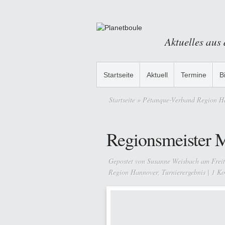
Aktuelles aus
Startseite
Aktuell
Termine
B
Startseite
»
Pétanque-Verband Region H
Regionsmeister 
Gepostet von
Susanne Weisbach
am Freit
Region Hannover
,
Turnierergebnis
|
1 K