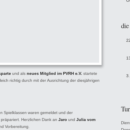
O
die
2
1
sparte
und als
neues Mitglied im PVRH e.V.
startete
3
ich richtig durch mit der Ausrichtung der diesjährigen
Tur
en Spielklassen waren gemeldet und der
präpariert. Herzlichen Dank an
Jaro
und
Julia vom
Dien
nd Vorbereitung.
Donn