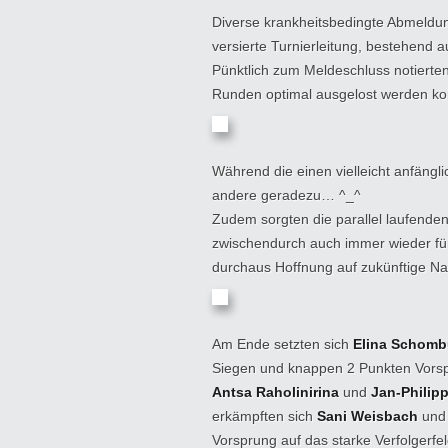
Diverse krankheitsbedingte Abmeldu
versierte Turnierleitung, bestehend 
Pünktlich zum Meldeschluss notierte
Runden optimal ausgelost werden ko
Während die einen vielleicht anfängl
andere geradezu… ^_^
Zudem sorgten die parallel laufende
zwischendurch auch immer wieder für
durchaus Hoffnung auf zukünftige 
Am Ende setzten sich
Elina Schom
Siegen und knappen 2 Punkten Vorspr
Antsa Raholinirina
und
Jan-Philipp
erkämpften sich
Sani Weisbach
und
Vorsprung auf das starke Verfolgerfel