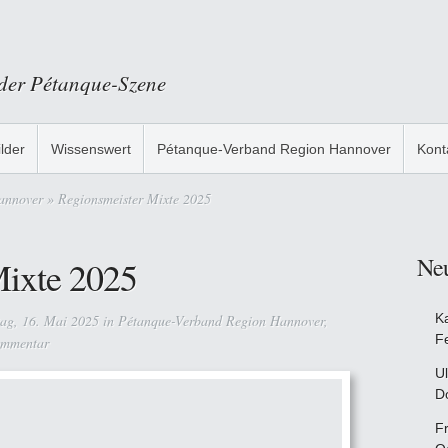
 der Pétanque-Szene
ilder
Wissenswert
Pétanque-Verband Region Hannover
Kont
annover
» Regionsmeister Mixte 2025
Ne
Mixte 2025
K
ag, 16. Mai 2025 in
Pétanque-Verband Region Hannover
,
F
ommentar
Ul
D
F