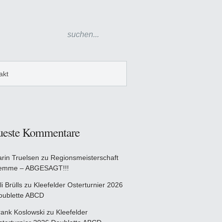
akt
ueste Kommentare
arin Truelsen
zu
Regionsmeisterschaft
emme – ABGESAGT!!!
li Brülls
zu
Kleefelder Osterturnier 2026
oublette ABCD
rank Koslowski
zu
Kleefelder