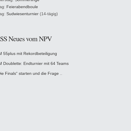
tag:
Feierabendboule
tag:
Sudwiesenturnier
(14-tägig)
Neues vom NPV
M 55plus mit Rekordbeteiligung
M Doublette: Endturnier mit 64 Teams
ie Finals“ starten und die Frage ..