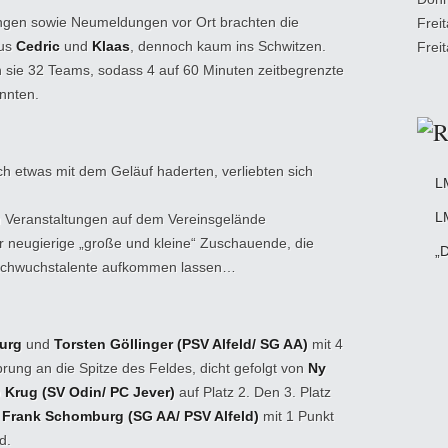
ngen sowie Neumeldungen vor Ort brachten die
Frei
aus
Cedric
und
Klaas
, dennoch kaum ins Schwitzen.
Frei
n sie 32 Teams, sodass 4 auf 60 Minuten zeitbegrenzte
nnten.
ich etwas mit dem Geläuf haderten, verliebten sich
L
L
n Veranstaltungen auf dem Vereinsgelände
 neugierige „große und kleine“ Zuschauende, die
„D
Nachwuchstalente aufkommen lassen…
burg
und
Torsten Göllinger (PSV Alfeld/ SG AA)
mit 4
ung an die Spitze des Feldes, dicht gefolgt von
Ny
 Krug (SV Odin/ PC Jever)
auf Platz 2. Den 3. Platz
Frank Schomburg (SG AA/ PSV Alfeld)
mit 1 Punkt
d.