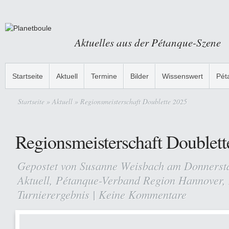
Aktuelles aus der Pétanque-Szene
Startseite
Aktuell
Termine
Bilder
Wissenswert
Pét
Startseite
»
Aktuell
» Regionsmeisterschaft Doublette 2025
Regionsmeisterschaft Doublett
Gepostet von
Susanne Weisbach
am Donnerstag
Aktuell
,
Pétanque-Verband Region Hannover
,
Turnierergebnis
|
Keine Kommentare