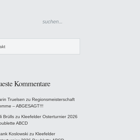
akt
ueste Kommentare
arin Truelsen
zu
Regionsmeisterschaft
emme – ABGESAGT!!!
li Brülls
zu
Kleefelder Osterturnier 2026
oublette ABCD
rank Koslowski
zu
Kleefelder