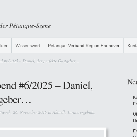
 der Pétanque-Szene
ilder
Wissenswert
Pétanque-Verband Region Hannover
Kont
 #6/2025 – Daniel, der perfekte Gastgeber…
Ne
end #6/2025 – Daniel,
tgeber…
K
F
twoch, 26. November 2025 in
Aktuell
,
Turnierergebnis
,
Ul
D
F