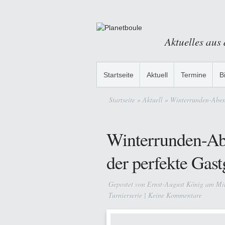
Aktuelles aus
Startseite
Aktuell
Termine
B
Startseite
»
Aktuell
» Winterrunden-Abend
Winterrunden-Ab
der perfekte Gas
Gepostet von
Ernst-August König
am Mit
Turnierserie
|
Keine Kommentare