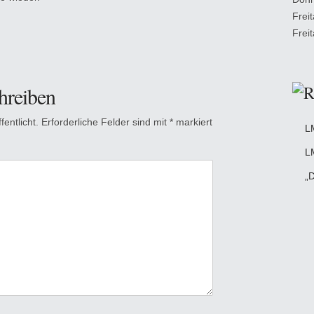
Frei
Frei
hreiben
entlicht.
Erforderliche Felder sind mit
*
markiert
L
L
„D