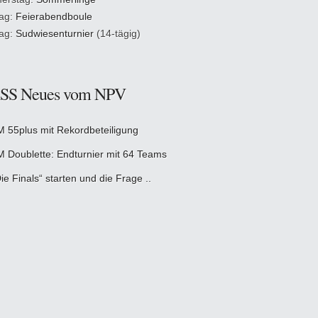
tag:
Feierabendboule
tag:
Sudwiesenturnier
(14-tägig)
Neues vom NPV
M 55plus mit Rekordbeteiligung
M Doublette: Endturnier mit 64 Teams
ie Finals“ starten und die Frage ..