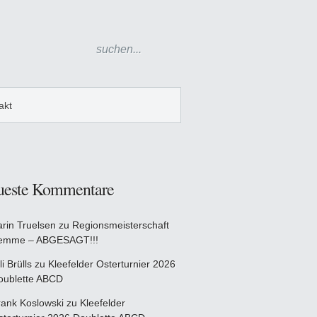
akt
ueste Kommentare
arin Truelsen
zu
Regionsmeisterschaft
emme – ABGESAGT!!!
li Brülls
zu
Kleefelder Osterturnier 2026
oublette ABCD
rank Koslowski
zu
Kleefelder