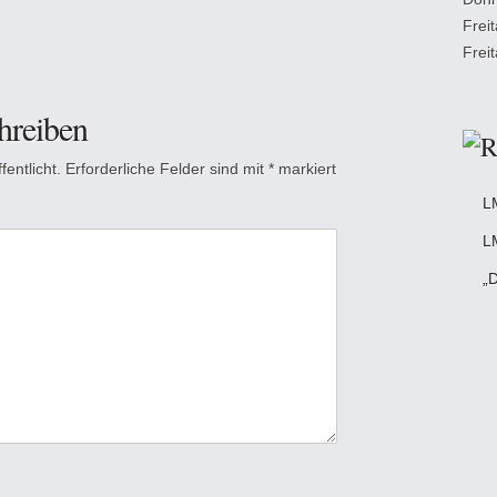
Frei
Frei
hreiben
entlicht.
Erforderliche Felder sind mit
*
markiert
L
L
„D