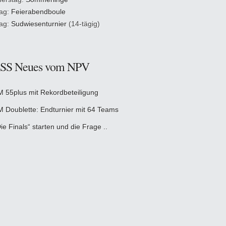
tag:
Feierabendboule
tag:
Sudwiesenturnier
(14-tägig)
Neues vom NPV
M 55plus mit Rekordbeteiligung
M Doublette: Endturnier mit 64 Teams
ie Finals“ starten und die Frage ..