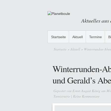
Aktuelles aus
Startseite
Aktuell
Termine
B
Startseite
»
Aktuell
» Winterrunden-Aben
Winterrunden-Ab
und Gerald’s Ab
Gepostet von
Ernst-August König
am Mit
Turnierserie
|
Keine Kommentare