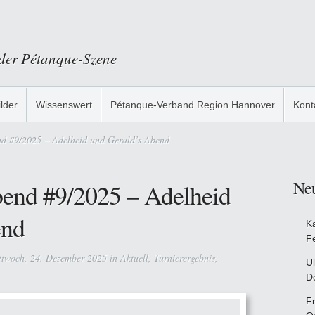
 der Pétanque-Szene
ilder
Wissenswert
Pétanque-Verband Region Hannover
Kont
d #9/2025 – Adelheid und Gerald’s Abend
Ne
end #9/2025 – Adelheid
end
K
F
twoch, 24. Dezember 2025 in
Aktuell
,
Turnierergebnis
,
Ul
D
F