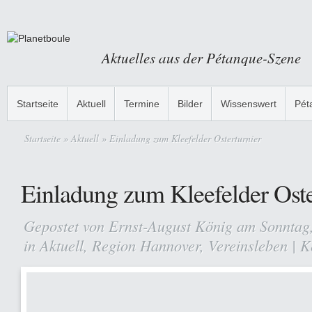
Aktuelles aus der Pétanque-Szene
Startseite
Aktuell
Termine
Bilder
Wissenswert
Pét
Startseite
»
Aktuell
» Einladung zum Kleefelder Osterturnier
Einladung zum Kleefelder Oste
Gepostet von
Ernst-August König
am Sonntag,
in
Aktuell
,
Region Hannover
,
Vereinsleben
|
K