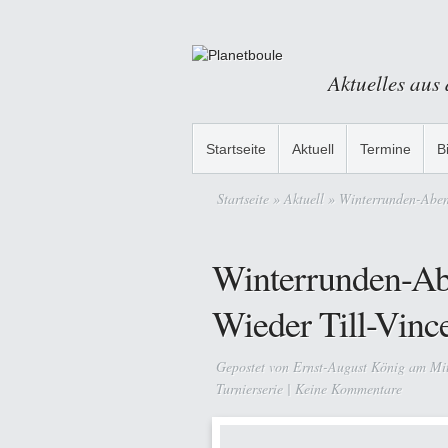
Aktuelles aus
Startseite
Aktuell
Termine
B
Startseite
»
Aktuell
» Winterrunden-Abend
Winterrunden-Ab
Wieder Till-Vinc
Gepostet von
Ernst-August König
am Mit
Turnierserie
|
Keine Kommentare