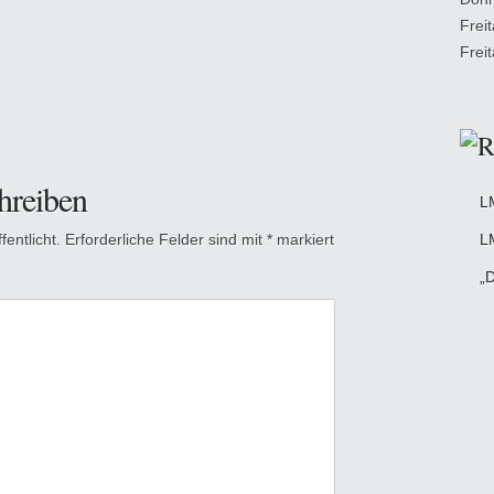
Frei
Frei
hreiben
L
entlicht.
Erforderliche Felder sind mit
*
markiert
L
„D