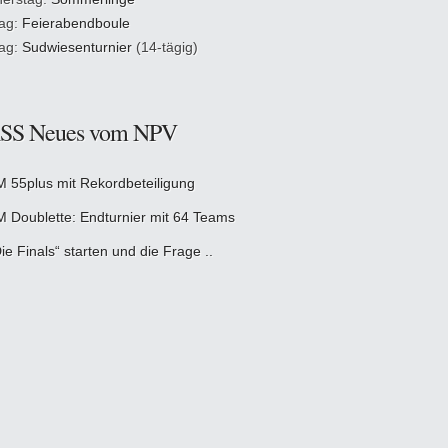
tag:
Feierabendboule
tag:
Sudwiesenturnier
(14-tägig)
Neues vom NPV
M 55plus mit Rekordbeteiligung
M Doublette: Endturnier mit 64 Teams
ie Finals“ starten und die Frage ..