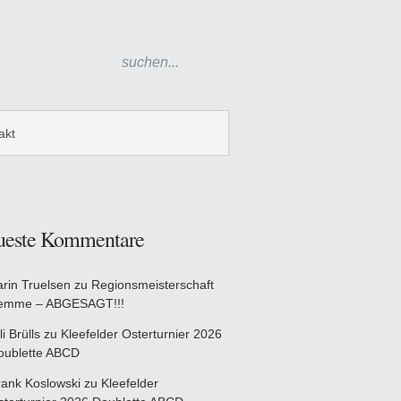
akt
ueste Kommentare
arin Truelsen
zu
Regionsmeisterschaft
emme – ABGESAGT!!!
li Brülls
zu
Kleefelder Osterturnier 2026
oublette ABCD
rank Koslowski
zu
Kleefelder