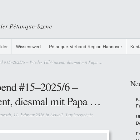
 der Pétanque-Szene
ilder
Wissenswert
Pétanque-Verband Region Hannover
Kont
 #15–2025/6 – Wieder Till-Vincent, diesmal mit Papa …
Ne
end #15–2025/6 –
ent, diesmal mit Papa …
K
F
twoch, 11. Februar 2026 in
Aktuell
,
Turnierergebnis
,
Ul
D
F