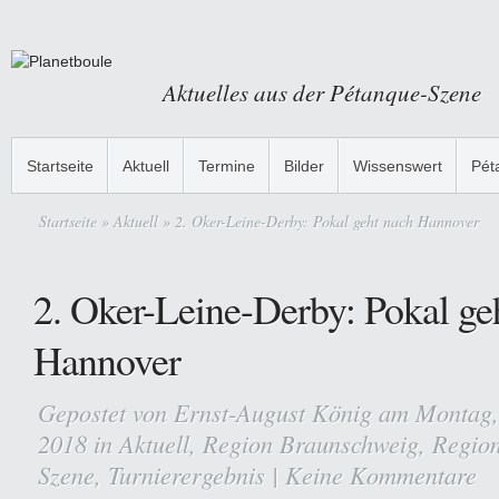
Aktuelles aus der Pétanque-Szene
Startseite
Aktuell
Termine
Bilder
Wissenswert
Pét
Startseite
»
Aktuell
» 2. Oker-Leine-Derby: Pokal geht nach Hannover
2. Oker-Leine-Derby: Pokal ge
Hannover
Gepostet von
Ernst-August König
am Montag, 
2018 in
Aktuell
,
Region Braunschweig
,
Regio
Szene
,
Turnierergebnis
|
Keine Kommentare