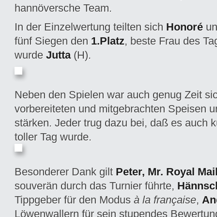
hannöversche Team.
In der Einzelwertung teilten sich
Honoré
u
fünf Siegen den
1.Platz
, beste Frau des T
wurde
Jutta
(H).
Neben den Spielen war auch genug Zeit si
vorbereiteten und mitgebrachten Speisen 
stärken. Jeder trug dazu bei, daß es auch k
toller Tag wurde.
Besonderer Dank gilt
Peter, Mr. Royal Mai
souverän durch das Turnier führte,
Hännsc
Tippgeber für den Modus
à la
française
,
An
Löwenwallern für sein stupendes Bewertun