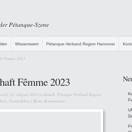
 der Pétanque-Szene
ilder
Wissenswert
Pétanque-Verband Region Hannover
Kont
aft Fêmme 2023
Ne
chaft Fêmme 2023
K
och, 23. August 2023 in
Aktuell
,
Pétanque-Verband Region
F
bnis
,
Vereinsleben
|
Keine Kommentare
Ul
D
F