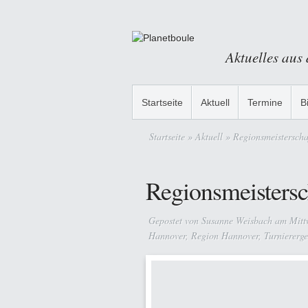
Aktuelles aus
Startseite
Aktuell
Termine
B
Startseite
»
Aktuell
» Regionsmeistersch
Regionsmeisters
Gepostet von
Susanne Weisbach
am Mittw
Hannover
,
Region Hannover
,
Turniererge