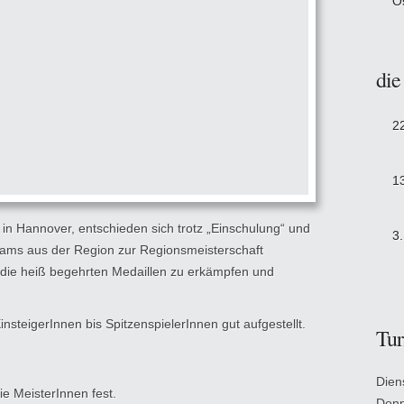
O
die
2
1
in Hannover, entschieden sich trotz „Einschulung“ und
3
Teams aus der Region zur Regionsmeisterschaft
 die heiß begehrten Medaillen zu erkämpfen und
insteigerInnen bis SpitzenspielerInnen gut aufgestellt.
Tur
Dien
e MeisterInnen fest.
Donn