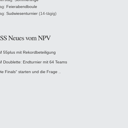
tag:
Feierabendboule
tag:
Sudwiesenturnier
(14-tägig)
Neues vom NPV
M 55plus mit Rekordbeteiligung
M Doublette: Endturnier mit 64 Teams
ie Finals“ starten und die Frage ..