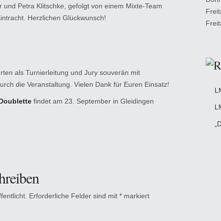
r und Petra Klitschke, gefolgt von einem Mixte-Team
Frei
ntracht. Herzlichen Glückwunsch!
Frei
ten als Turnierleitung und Jury souverän mit
rch die Veranstaltung. Vielen Dank für Euren Einsatz!
L
Doublette
findet am 23. September in Gleidingen
L
„D
hreiben
entlicht.
Erforderliche Felder sind mit
*
markiert