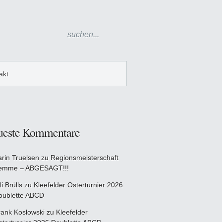
akt
ueste Kommentare
arin Truelsen
zu
Regionsmeisterschaft
emme – ABGESAGT!!!
li Brülls
zu
Kleefelder Osterturnier 2026
oublette ABCD
rank Koslowski
zu
Kleefelder