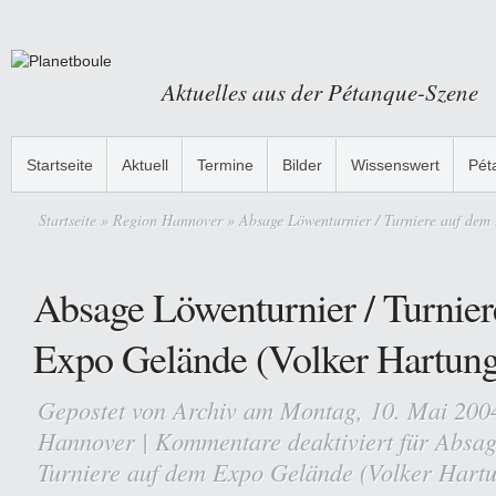
Aktuelles aus der Pétanque-Szene
Startseite
Aktuell
Termine
Bilder
Wissenswert
Pét
Startseite
»
Region Hannover
» Absage Löwenturnier / Turniere auf dem
Absage Löwenturnier / Turnie
Expo Gelände (Volker Hartun
Gepostet von
Archiv
am Montag, 10. Mai 200
Hannover
|
Kommentare deaktiviert
für Absag
Turniere auf dem Expo Gelände (Volker Hart