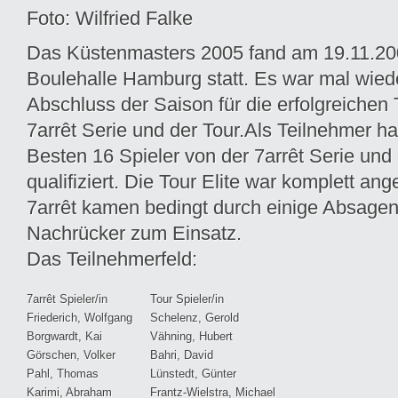
Foto: Wilfried Falke
Das Küstenmasters 2005 fand am 19.11.200
Boulehalle Hamburg statt. Es war mal wied
Abschluss der Saison für die erfolgreichen
7arrêt Serie und der Tour.
Als Teilnehmer ha
Besten 16 Spieler von der 7arrêt Serie und
qualifiziert. Die Tour Elite war komplett ang
7arrêt kamen bedingt durch einige Absage
Nachrücker zum Einsatz.
Das Teilnehmerfeld:
7arrêt Spieler/in
Tour Spieler/in
Friederich, Wolfgang
Schelenz, Gerold
Borgwardt, Kai
Vähning, Hubert
Görschen, Volker
Bahri, David
Pahl, Thomas
Lünstedt, Günter
Karimi, Abraham
Frantz-Wielstra, Michael