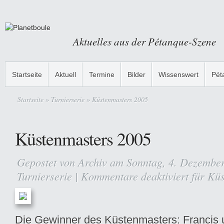
Aktuelles aus der Pétanque-Szene
Startseite
Aktuell
Termine
Bilder
Wissenswert
Pét
Startseite
»
Turnierserie
» Küstenmasters 2005
Küstenmasters 2005
Gepostet von
Archiv
am Sonntag, 4. Dezember
Turnierserie
|
Kommentare deaktiviert
für Küs
Die Gewinner des Küstenmasters: Francis 