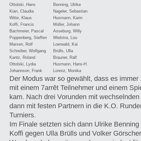
Ottolski, Hans
Benning, Ulrike
Kian, Claudia
Nageler, Sebastian
Witte, Klaus
Husmann, Karin
Koffi, Francis
Müller, Johann
Bachmeier, Pascal
Asseburg, Willy
Poppenberg, Steffen
Wielstra, Lou
Marxen, Rolf
Loerwald, Kai
Schreiber, Wolfgang
Brülls, Ulla
Kantz, Roland
Brauner, Ralf
Ottolski, Lydia
Husmann, Hans-H.
Johannson, Frank
Lorenz, Monika
Der Modus war so gewählt, dass es immer 
mit einem 7arrêt Teilnehmer und einem Spie
kam. Nach drei Vorunden mit wechselnden 
dann mit festen Partnern in die K.O. Rund
Turniers.
Im Finale setzten sich dann Ulrike Benning
Koffi gegen Ulla Brülls und Volker Görsche