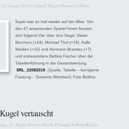
, 23. August 2019 in
Aktuell
,
Region Hannover
|
Keine
Super war es mal wieder auf der Allee. Von
den 47 anwesenden Spieler*innen freuten
sich folgend Vier über drei Siege: Dieter
Borchers (+24), Michael Thol (+19), Kalle
Weiden (+15) und Hermann Brandes (+7)
und insbesondere Bettina Fischer über die
Tabellenführung in der Gesamtwertung.
SRL_22082019
(Quelle: Tabelle – korrigierte
Fassung – Susanne Weisbach; Foto Bettina
Kugel vertauscht
itag, 23. August 2019 in
Aktuell
,
Pétanque-Verband Region