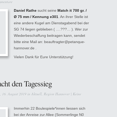
mmentare
Daniel Rathe
sucht seine
Match it 700 gr. /
Ø 75 mm / Kennung e301
. An ihrer Stelle ist
eine andere Kugel am Dienstagabend bei der
SG 74 liegen geblieben ( ….???… ). Wer zur
Wiederbeschaffung beitragen kann, sendet
bitte eine Mail an: beauftragter@petanque-
hannover.de .
Vielen Dank für Eure Unterstützung!
ht den Tagessieg
, 16. August 2019 in
Aktuell
,
Region Hannover
|
Keine
Immerhin 22 Boulespiele*innen liessen sich
bei der Anreise zur Allee (Sommerlinge N0