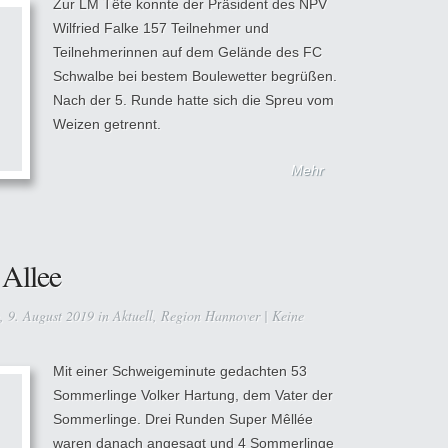
Zur LM Tête konnte der Präsident des NPV
Wilfried Falke 157 Teilnehmer und
Teilnehmerinnen auf dem Gelände des FC
Schwalbe bei bestem Boulewetter begrüßen.
Nach der 5. Runde hatte sich die Spreu vom
Weizen getrennt.
Mehr
 Allee
, 9. August 2019 in
Aktuell
,
Region Hannover
|
Keine
Mit einer Schweigeminute gedachten 53
Sommerlinge Volker Hartung, dem Vater der
Sommerlinge. Drei Runden Super Mêllée
waren danach angesagt und 4 Sommerlinge