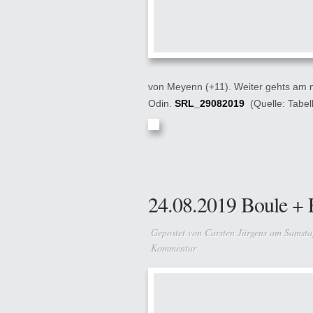
von Meyenn (+11). Weiter gehts am 
Odin.
SRL_29082019
(Quelle: Tabe
24.08.2019 Boule +
Gepostet von
Carsten Jürgens
am Samstag
Kommentar