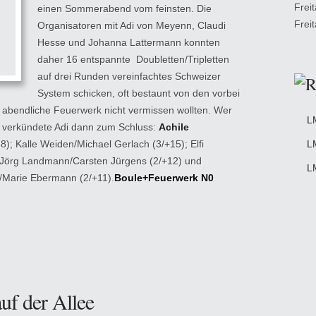
Frei
einen Sommerabend vom feinsten. Die
Frei
Organisatoren mit Adi von Meyenn, Claudi
Hesse und Johanna Lattermann konnten
daher 16 entspannte Doubletten/Tripletten
auf drei Runden vereinfachtes Schweizer
System schicken, oft bestaunt von den vorbei
abendliche Feuerwerk nicht vermissen wollten. Wer
L
, verkündete Adi dann zum Schluss:
Achile
8); Kalle Weiden/Michael Gerlach (3/+15); Elfi
L
ll/Jörg Landmann/Carsten Jürgens (2/+12) und
L
/Marie Ebermann (2/+11).
Boule+Feuerwerk N0
uf der Allee