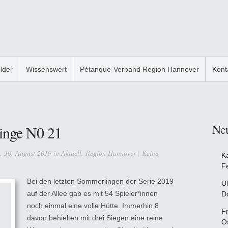
ilder
Wissenswert
Pétanque-Verband Region Hannover
Kont
Ne
inge N0 21
, 30. August 2019 in
Aktuell
,
Region Hannover
|
Keine
K
F
Bei den letzten Sommerlingen der Serie 2019
Ul
auf der Allee gab es mit 54 Spieler*innen
D
noch einmal eine volle Hütte. Immerhin 8
F
davon behielten mit drei Siegen eine reine
O