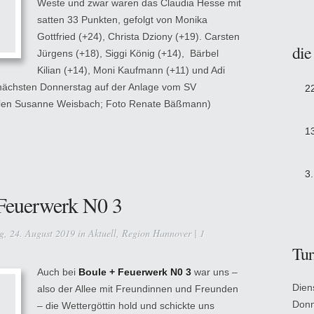
Weste und zwar waren das Claudia Hesse mit
satten 33 Punkten, gefolgt von Monika
Gottfried (+24), Christa Dziony (+19). Carsten
die
Jürgens (+18), Siggi König (+14), Bärbel
Kilian (+14), Moni Kaufmann (+11) und Adi
nächsten Donnerstag auf der Anlage vom SV
2
llen Susanne Weisbach; Foto Renate Bäßmann)
1
3
 Feuerwerk N0 3
, 24. August 2019 in
Aktuell
,
Region Hannover
|
1
Tur
Auch bei
Boule + Feuerwerk N0 3
war uns –
Dien
also der Allee mit Freundinnen und Freunden
Donn
– die Wettergöttin hold und schickte uns