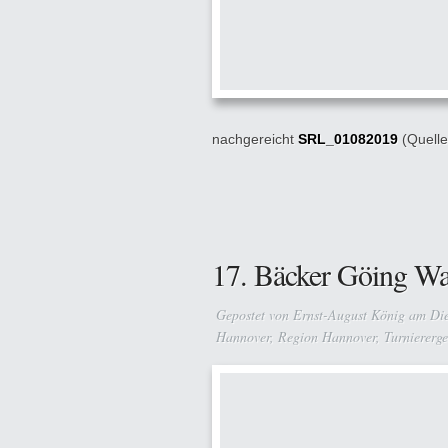
nachgereicht
SRL_01082019
(Quelle
17. Bäcker Göing W
Gepostet von
Ernst-August König
am Die
Hannover
,
Region Hannover
,
Turniererge