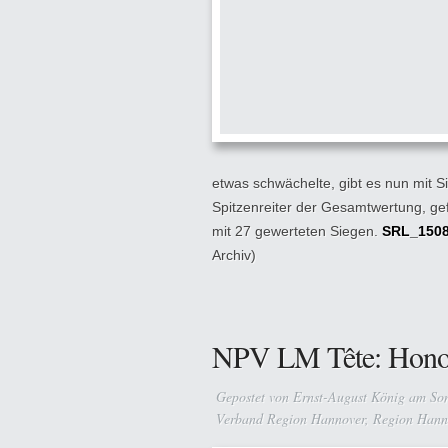
etwas schwächelte, gibt es nun mit S
Spitzenreiter der Gesamtwertung, gefo
mit 27 gewerteten Siegen.
SRL_150
Archiv)
NPV LM Tête: Honoré 
Gepostet von
Ernst-August König
am Son
Verband Region Hannover
,
Region Hann