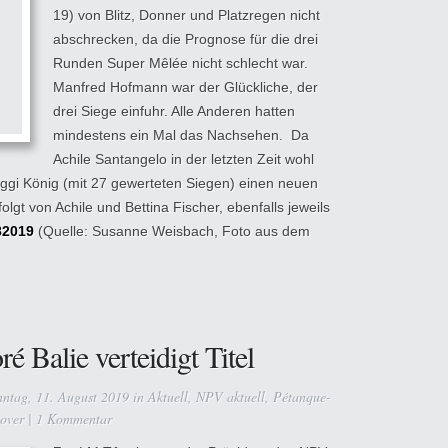
19) von Blitz, Donner und Platzregen nicht
abschrecken, da die Prognose für die drei
Runden Super Mêlée nicht schlecht war.
Manfred Hofmann war der Glückliche, der
drei Siege einfuhr. Alle Anderen hatten
mindestens ein Mal das Nachsehen. Da
Achile Santangelo in der letzten Zeit wohl
iggi König (mit 27 gewerteten Siegen) einen neuen
lgt von Achile und Bettina Fischer, ebenfalls jeweils
82019
(Quelle: Susanne Weisbach, Foto aus dem
Balie verteidigt Titel
ntag, 11. August 2019 in
Aktuell
,
NPV aktuell
,
Pétanque-
over
|
1 Kommentar