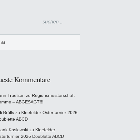
akt
ueste Kommentare
arin Truelsen
zu
Regionsmeisterschaft
emme – ABGESAGT!!!
li Brülls
zu
Kleefelder Osterturnier 2026
oublette ABCD
rank Koslowski
zu
Kleefelder
sterturnier 2026 Doublette ABCD