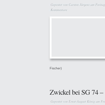
Gepostet von
Carsten Jürgens
am Freitag
Kommentare
Fischer)
Zwickel bei SG 74 – 
Gepostet von
Ernst-August König
am Fre