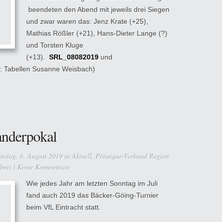
beendeten den Abend mit jeweils drei Siegen
und zwar waren das: Jenz Krate (+25),
Mathias Rößler (+21), Hans-Dieter Lange (?)
und Torsten Kluge
(+13).
SRL_08082019
und
: Tabellen Susanne Weisbach)
anderpokal
nstag, 6. August 2019 in
Aktuell
,
Pétanque-Verband Region
bnis
|
Keine Kommentare
Wie jedes Jahr am letzten Sonntag im Juli
fand auch 2019 das Bäcker-Göing-Turnier
beim VfL Eintracht statt.