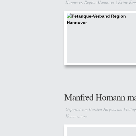
Hannover
,
Region Hannover
|
Keine Ko
Manfred Homann mac
Gepostet von
Carsten Jürgens
am Freitag
Kommentare