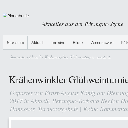
Aktuelles aus der Pétanque-Szene
Startseite
Aktuell
Termine
Bilder
Wissenswert
Pét
Startseite
»
Aktuell
» Krähenwinkler Glühweinturnier am 2.12.
Krähenwinkler Glühweinturnie
Gepostet von
Ernst-August König
am Dienstag
2017 in
Aktuell
,
Pétanque-Verband Region Ha
Hannover
,
Turnierergebnis
|
Keine Kommenta