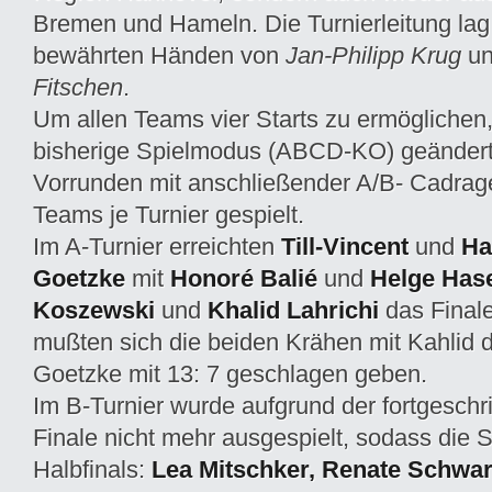
Bremen und Hameln. Die Turnierleitung lag
bewährten Händen von
Jan-Philipp Krug
u
Fitschen
.
Um allen Teams vier Starts zu ermöglichen
bisherige Spielmodus (ABCD-KO) geändert
Vorrunden mit anschließender A/B- Cadrag
Teams je Turnier gespielt.
Im A-Turnier erreichten
Till-Vincent
und
Ha
Goetzke
mit
Honoré Balié
und
Helge Hase
Koszewski
und
Khalid Lahrichi
das Final
mußten sich die beiden Krähen mit Kahlid
Goetzke mit 13: 7 geschlagen geben.
Im B-Turnier wurde aufgrund der fortgeschri
Finale nicht mehr ausgespielt, sodass die 
Halbfinals:
Lea Mitschker, Renate Schwa