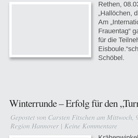
Rethen, 08.0
„Hallöchen, d
Am „Internat
Frauentag“ g
für die Teil
Eisboule.“sch
Schöbel.
Winterrunde – Erfolg für den „Tur
Gepostet von
Carsten Fitschen
am Mittwoch, 9
Region Hannover
|
Keine Kommentare
Krähenwinkel