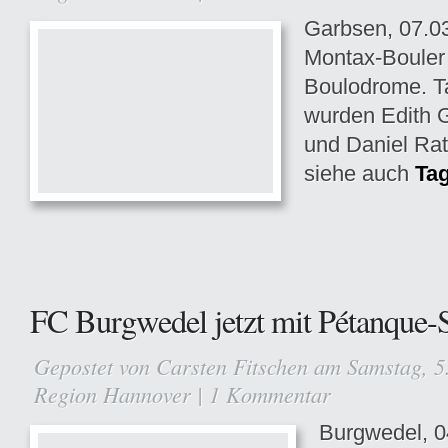
Garbsen, 07.0
Montax-Bouler
Boulodrome. T
wurden Edith 
und Daniel Rat
siehe auch
Ta
FC Burgwedel jetzt mit Pétanque-
Gepostet von
Carsten Fitschen
am Samstag, 5.
Region Hannover
|
1 Kommentar
Burgwedel, 0