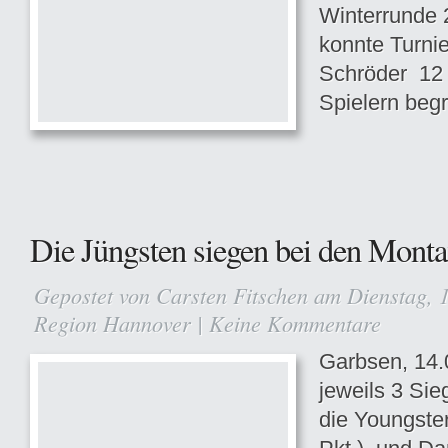
Winterrunde
konnte Turni
Schröder 12
Spielern beg
Die Jüngsten siegen bei den Mont
Gepostet von
Carsten Fitschen
am Dienstag, 1
Region Hannover
|
Keine Kommentare
Garbsen, 14.
jeweils 3 Si
die Youngste