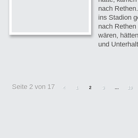
nach Rethen.
ins Stadion 
nach Rethe
wären, hätte
und Unterhal
Seite 2 von 17
<
1
2
3
…
10