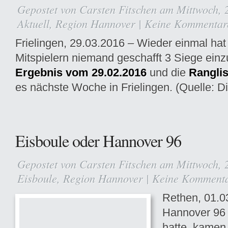
Gepostet von
Carsten Fitschen
am Mittwoch, 2
Aktuell
,
Region Hannover
|
Keine Kommentar
Frielingen, 29.03.2016 – Wieder einmal hat
Mitspielern niemand geschafft 3 Siege ein
Ergebnis vom 29.02.2016
und die
Ranglis
es nächste Woche in Frielingen. (Quelle: Di
Eisboule oder Hannover 96
Gepostet von
Carsten Fitschen
am Mittwoch, 2
Eisboule
,
Region Hannover
|
Keine Komment
Rethen, 01.0
Hannover
96 
hatte, kamen