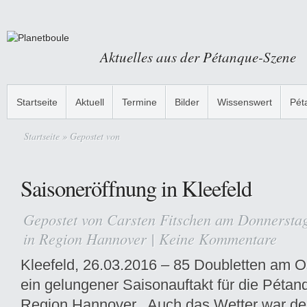
Aktuelles aus der Pétanque-Szene
Startseite
Aktuell
Termine
Bilder
Wissenswert
Pét
Startseite
» Gepostet von
Saisoneröffnung in Kleefeld
Gepostet von
Carsten Fitschen
am Donnerstag
in
Region Hannover
|
Keine Kommentare
Kleefeld, 26.03.2016 – 85 Doubletten am O
ein gelungener Saisonauftakt für die Pétan
Region Hannover. Auch das Wetter war de