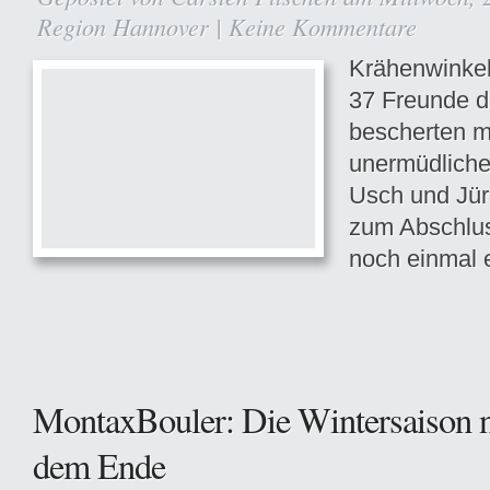
Region Hannover
|
Keine Kommentare
Krähenwinkel
37 Freunde d
bescherten m
unermüdliche
Usch
und Jür
zum Abschlus
noch einmal e
MontaxBouler: Die Wintersaison n
dem Ende