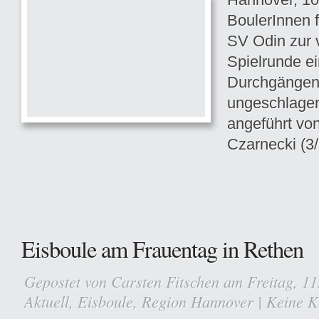
BoulerInnen 
SV Odin zur v
Spielrunde ei
Durchgängen
ungeschlagen
angeführt vo
Czarnecki (3/
Eisboule am Frauentag in Rethen
Gepostet von
Carsten Fitschen
am Freitag, 11
Aktuell
,
Eisboule
,
Region Hannover
|
Keine 