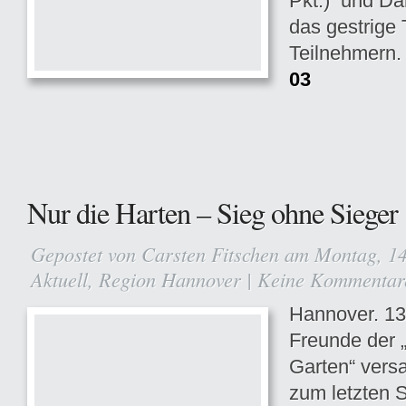
Pkt.) und Da
das gestrige 
Teilnehmern
03
Nur die Harten – Sieg ohne Sieger
Gepostet von
Carsten Fitschen
am Montag, 14
Aktuell
,
Region Hannover
|
Keine Kommentar
Hannover. 13
Freunde der 
Garten“ vers
zum letzten S