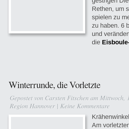
gestrigen Die
Rethen, um s
spielen zu 
zu haben. 6 
und veränder
die
Eisboule
Winterrunde, die Vorletzte
Gepostet von
Carsten Fitschen
am Mittwoch, 1
Region Hannover
|
Keine Kommentare
Krähenwinkel
Am vorletzten