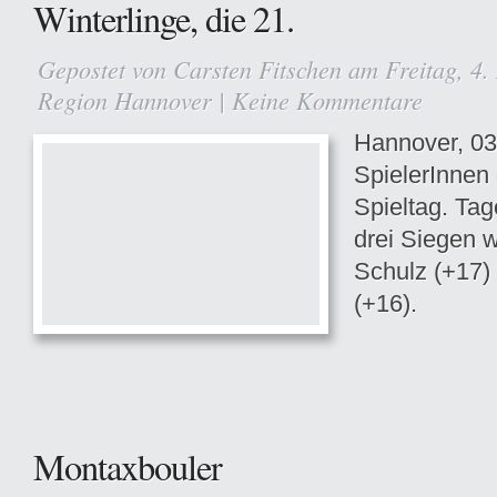
Winterlinge, die 21.
Gepostet von
Carsten Fitschen
am Freitag, 4.
Region Hannover
|
Keine Kommentare
Hannover, 03
SpielerInnen
Spieltag. Tag
drei Siegen 
Schulz (+17)
(+16).
Montaxbouler