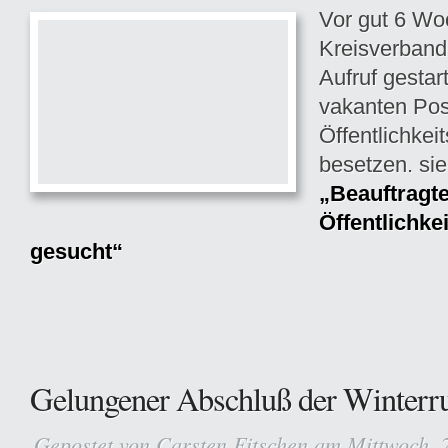
Vor gut 6 Wo
Kreisverband
Aufruf gestar
vakanten Post
Öffentlichkei
besetzen. si
„Beauftragte
Öffentlichkei
gesucht“
Gelungener Abschluß der Winterr
Gepostet von
Carsten Fitschen
am Mittwoch, 2