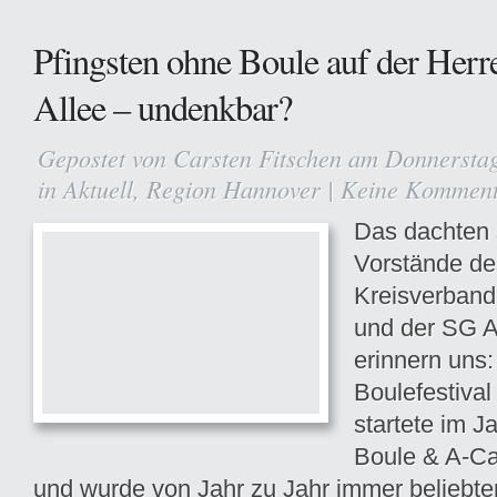
Pfingsten ohne Boule auf der Herr
Allee – undenkbar?
Gepostet von
Carsten Fitschen
am Donnerstag
in
Aktuell
,
Region Hannover
|
Keine Komment
Das dachten 
Vorstände de
Kreisverban
und der SG A
erinnern uns
Boulefestiva
startete im J
Boule & A-Ca
und wurde von Jahr zu Jahr immer beliebte