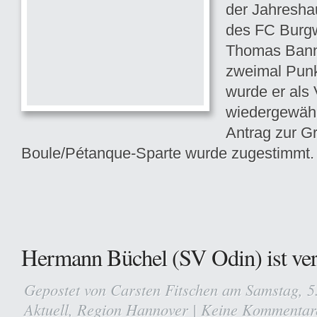
der Jahresh
des FC Burg
Thomas Bann
zweimal Punk
wurde er als 
wiedergewähl
Antrag zur G
Boule/Pétanque-Sparte wurde zugestimmt.
Hermann Büchel (SV Odin) ist ver
Gepostet von
Carsten Fitschen
am Samstag, 5.
Aktuell
,
Region Hannover
|
Keine Kommentar