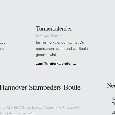
Turnierkalender
Pétanque-Termine
 aus
Im Turnierkalender kannst Du
und
nachsehen, wann und wo Boule
gespielt wird.
zum Turnierkalender …
Ne
r Hannover Stampeders Boule
K
F
ag, 12. Mai 2025 in
Aktuell
,
Pétanque-Verband Region
bnis
|
Keine Kommentare
Ul