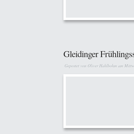
Gleidinger Frühlingss
Gepostet von
Oliver Hahlbohm
am Mittwo