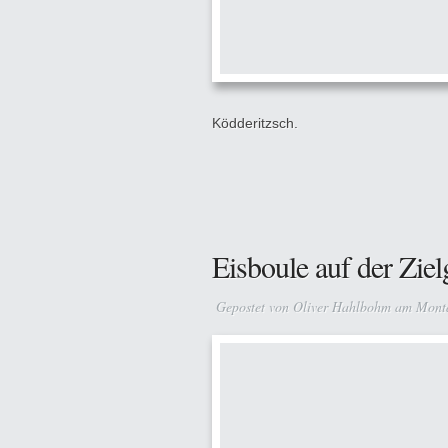
Ködderitzsch.
Eisboule auf der Zie
Gepostet von
Oliver Hahlbohm
am Monta