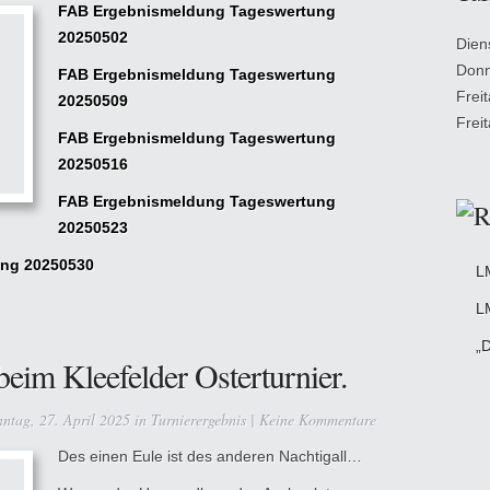
FAB Ergebnismeldung Tageswertung
20250502
Dien
Donn
FAB Ergebnismeldung Tageswertung
Frei
20250509
Frei
FAB Ergebnismeldung Tageswertung
20250516
FAB Ergebnismeldung Tageswertung
20250523
ng 20250530
L
L
„D
beim Kleefelder Osterturnier.
ntag, 27. April 2025 in
Turnierergebnis
|
Keine Kommentare
Des einen Eule ist des anderen Nachtigall…