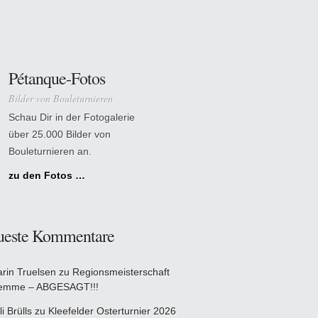
Pétanque-Fotos
Bilder von Bouleturnieren
Schau Dir in der Fotogalerie
über 25.000 Bilder von
Bouleturnieren an.
zu den Fotos …
ueste Kommentare
arin Truelsen
zu
Regionsmeisterschaft
emme – ABGESAGT!!!
li Brülls
zu
Kleefelder Osterturnier 2026