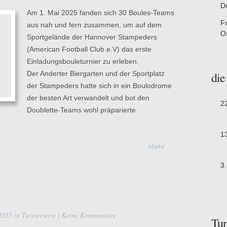
D
Am 1. Mai 2025 fanden sich 30 Boules-Teams
F
aus nah und fern zusammen, um auf dem
O
Sportgelände der Hannover Stampeders
(American Football Club e.V) das erste
Einladungsbouleturnier zu erleben.
Der Anderter Biergarten und der Sportplatz
die
der Stampeders hatte sich in ein Boulodrome
der besten Art verwandelt und bot den
2
Doublette-Teams wohl präparierte
1
Mehr
3
2025 in
Turnierserie
|
Keine Kommentare
Tur