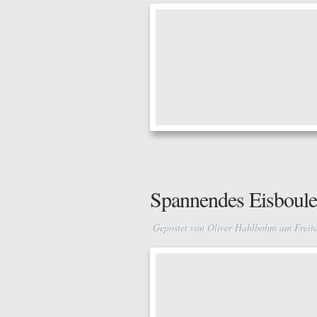
Spannendes Eisboule
Gepostet von
Oliver Hahlbohm
am Freita