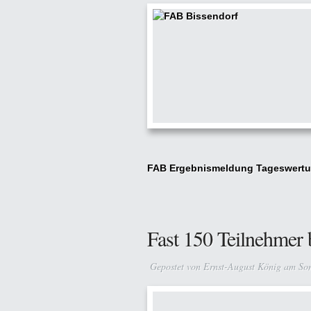
FAB Ergebnismeldung Tageswertu
Fast 150 Teilnehmer 
Gepostet von
Ernst-August König
am Son