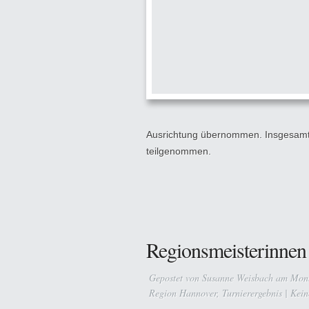
Ausrichtung übernommen. Insgesamt 
teilgenommen.
Regionsmeisterinnen
Gepostet von
Susanne Weisbach
am Monta
Region Hannover
,
Turnierergebnis
|
Kein