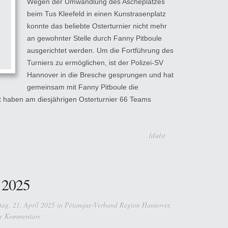
Wegen der Umwandlung des Ascheplatzes
beim Tus Kleefeld in einen Kunstrasenplatz
konnte das beliebte Osterturnier nicht mehr
an gewohnter Stelle durch Fanny Pitboule
ausgerichtet werden. Um die Fortführung des
Turniers zu ermöglichen, ist der Polizei-SV
Hannover in die Bresche gesprungen und hat
gemeinsam mit Fanny Pitboule die
haben am diesjährigen Osterturnier 66 Teams
Mehr
 2025
g, 21. April 2025 in
Pétanque-Verband Region Hannover
,
e Kommentare