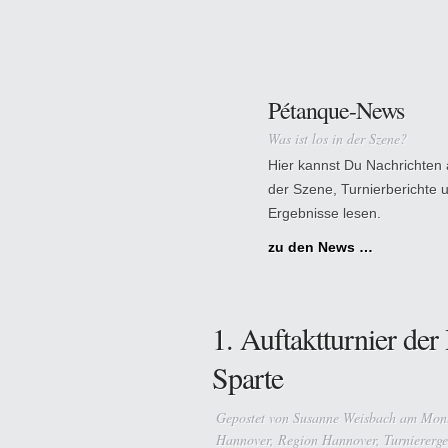
Pétanque-News
Was ist los in der Szene?
Hier kannst Du Nachrichten
der Szene, Turnierberichte 
Ergebnisse lesen.
zu den News …
1. Auftaktturnier de
Sparte
Gepostet von
Susanne Weisbach
am Mont
Hannover
,
Region Hannover
,
Turniererge