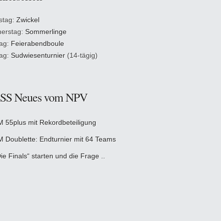
stag:
Zwickel
erstag:
Sommerlinge
tag:
Feierabendboule
tag:
Sudwiesenturnier
(14-tägig)
Neues vom NPV
M 55plus mit Rekordbeteiligung
M Doublette: Endturnier mit 64 Teams
ie Finals“ starten und die Frage ..