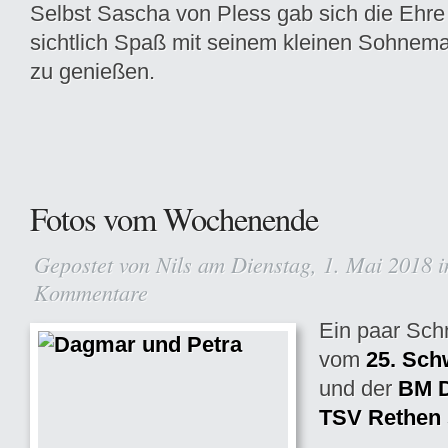
Selbst Sascha von Pless gab sich die Ehre
sichtlich Spaß mit seinem kleinen Sohnem
zu genießen.
Fotos vom Wochenende
Gepostet von
Nils
am Dienstag, 1. Mai 2018 
Kommentare
Ein paar Sc
vom
25. Sch
und der
BM D
TSV Rethen