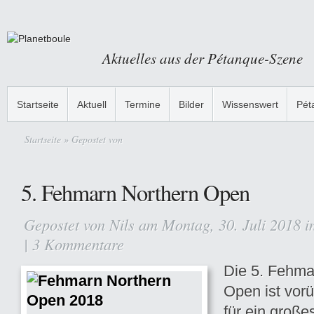
Aktuelles aus der Pétanque-Szene
Startseite
Aktuell
Termine
Bilder
Wissenswert
Pét
Startseite
» Gepostet von
5. Fehmarn Northern Open
Gepostet von
Nils
am Montag, 30. Juli 2018 
|
3 Kommentare
Die 5. Fehma
Open ist vorü
für ein große