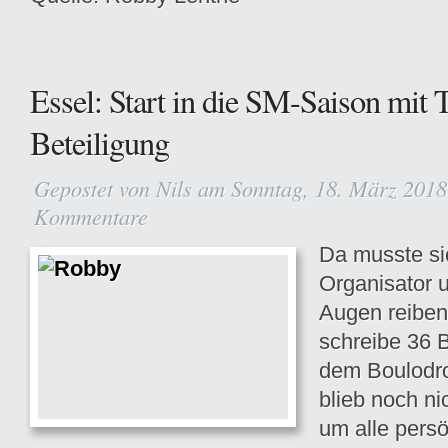
Essel: Start in die SM-Saison mit 
Beteiligung
Gepostet von
Nils
am Sonntag, 18. März 2018
Kommentare
Da musste si
Organisator 
Augen reiben
schreibe 36 B
dem Boulodro
blieb noch ni
um alle persö