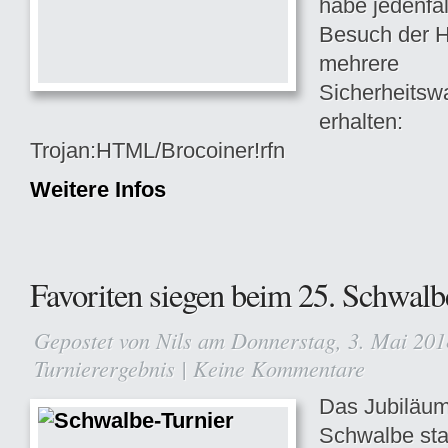
habe jedenfa
Besuch der 
mehrere
Sicherheitsw
erhalten:
Trojan:HTML/Brocoiner!rfn
Weitere Infos
Favoriten siegen beim 25. Schwalb
Gepostet von
Nils
am Donnerstag, 3. Mai 201
Turnierergebnis
|
Keine Kommentare
Das Jubiläum
Schwalbe sta