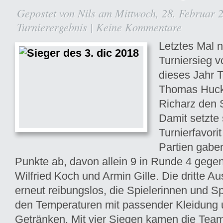
Gepostet von
Nils
am Mittwoch, 28. Februar 2
Turnierergebnis
|
Keine Kommentare
Letztes Mal 
Turniersieg v
dieses Jahr T
Thomas Huck
Richarz den S
Damit setzte 
Turnierfavorit
Partien gaben
Punkte ab, davon allein 9 in Runde 4 gege
Wilfried Koch und Armin Gille. Die dritte Au
erneut reibungslos, die Spielerinnen und Spi
den Temperaturen mit passender Kleidung
Getränken. Mit vier Siegen kamen die Tea