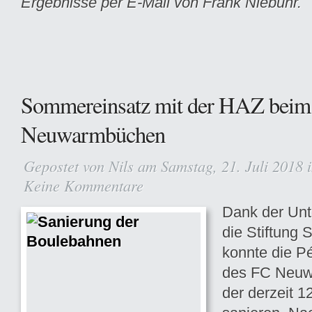
Ergebnisse per E-Mail von Frank Niebuhr.
Sommereinsatz mit der HAZ bei
Neuwarmbüchen
Gepostet von
Nils
am Samstag, 21. Juli 2018 
Keine Kommentare
Dank der Unt
die Stiftung
konnte die P
des FC Neuw
der derzeit 