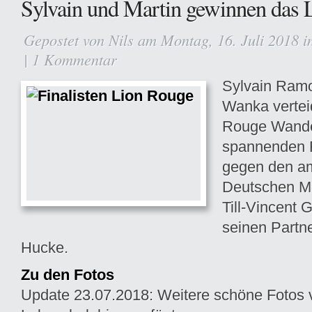
Sylvain und Martin gewinnen das 
Gepostet von
Nils
am Montag, 16. Juli 2018 
|
1 Kommentar
Sylvain Ramo
Wanka vertei
Rouge Wande
spannenden F
gegen den a
Deutschen Me
Till-Vincent 
seinen Partn
Hucke.
Zu den Fotos
Update 23.07.2018: Weitere schöne Fotos 