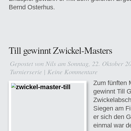
Bernd Osterhus.
Till gewinnt Zwickel-Masters
Gepostet von
Nils
am Sonntag, 22. Oktober 2
Turnierserie
|
Keine Kommentare
Zum fünften M
gewinnt Till 
Zwickelabschl
Siegen am Fi
er sich den 
einmal war de