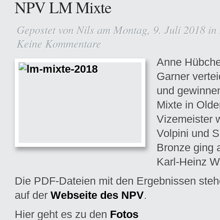
NPV LM Mixte
Gepostet von
Nils
am Montag, 9. Juli 2018 in
Keine Kommentare
Anne Hübche
Garner vertei
und gewinne
Mixte in Olde
Vizemeister 
Volpini und S
Bronze ging 
Karl-Heinz W
Die PDF-Dateien mit den Ergebnissen stehe
auf der
Webseite des NPV
.
Hier geht es zu den
Fotos