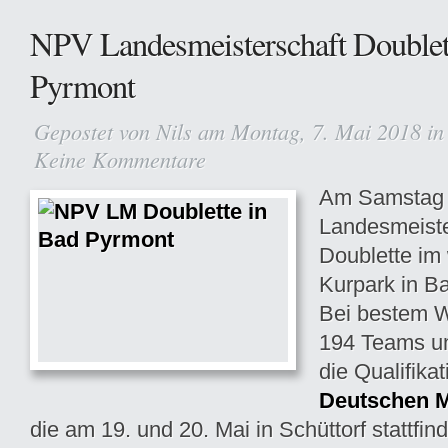
NPV Landesmeisterschaft Doublet
Pyrmont
Gepostet von
Nils
am Montag, 7. Mai 2018 i
Keine Kommentare
Am Samstag 
Landesmeiste
Doublette i
Kurpark in Ba
Bei bestem W
194 Teams um
die Qualifikat
Deutschen M
die am 19. und 20. Mai in Schüttorf stattfin