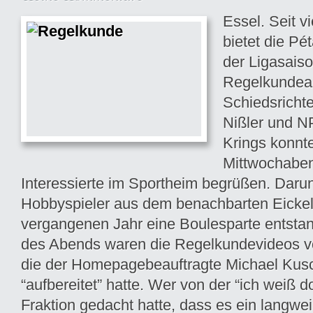
Essel. Seit v
bietet die Pé
der Ligasais
Regelkundea
Schiedsricht
Nißler und 
Krings konnt
Mittwochabe
Interessierte im Sportheim begrüßen. Daru
Hobbyspieler aus dem benachbarten Eickelo
vergangenen Jahr eine Boulesparte entsta
des Abends waren die Regelkundevideos von
die der Homepagebeauftragte Michael Kus
“aufbereitet” hatte. Wer von der “ich weiß d
Fraktion gedacht hatte, dass es ein langwe