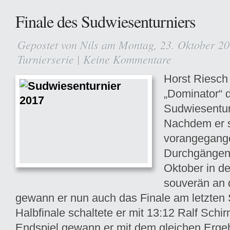
Finale des Sudwiesenturniers
Gepostet von
Nils
am Montag, 23. Oktober 20
Turnierserie
|
Keine Kommentare
Horst Riesch 
„Dominator“ 
Sudwiesentur
Nachdem er 
vorangegang
Durchgängen
Oktober in de
souverän an 
gewann er nun auch das Finale am letzten
Halbfinale schaltete er mit 13:12 Ralf Sch
Endspiel gewann er mit dem gleichen Erge