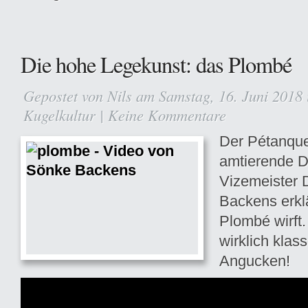
Die hohe Legekunst: das Plombé
Gepostet von
Nils
am Samstag, 16. Juni 2018
Kugelkultur
|
Keine Kommentare
Der Pétanque
amtierende D
Vizemeister 
Backens erkl
Plombé wirft.
wirklich klas
Angucken!