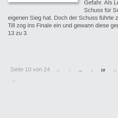
Gefahr. Als 
Schuss für S
eigenen Sieg hat. Doch der Schuss führte z
Till zog ins Finale ein und gewann diese g
13 zu 3.
Seite 10 von 24
I<
<
…
9
10
11
>I