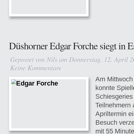
Düshorner Edgar Forche siegt in E
Gepostet von
Nils
am Donnerstag, 12. April 2
Keine Kommentare
Am Mittwoch 
konnte Spiell
Schiesgeries
Teilnehmern 
Apriltermin e
Besuch verze
mit 55 Minute