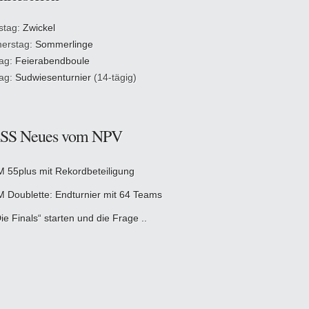
stag:
Zwickel
erstag:
Sommerlinge
tag:
Feierabendboule
tag:
Sudwiesenturnier
(14-tägig)
Neues vom NPV
M 55plus mit Rekordbeteiligung
M Doublette: Endturnier mit 64 Teams
ie Finals“ starten und die Frage ..