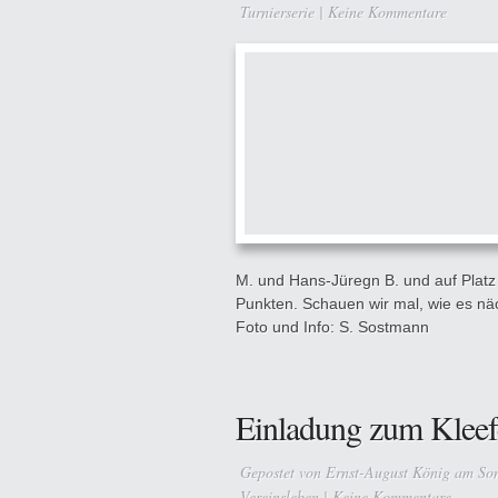
Turnierserie
|
Keine Kommentare
M. und Hans-Jüregn B. und auf Platz 
Punkten. Schauen wir mal, wie es n
Foto und Info: S. Sostmann
Einladung zum Kleefe
Gepostet von
Ernst-August König
am Son
Vereinsleben
|
Keine Kommentare