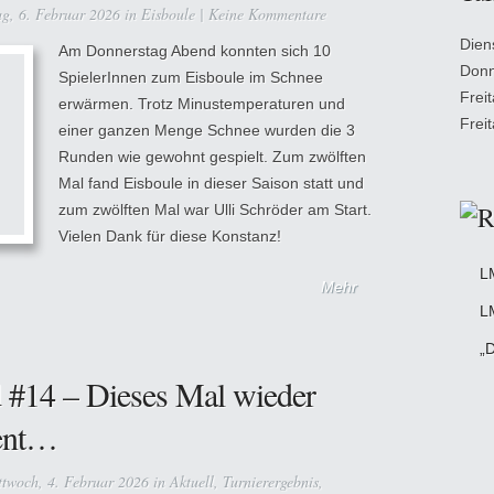
g, 6. Februar 2026 in
Eisboule
|
Keine Kommentare
Dien
Am Donnerstag Abend konnten sich 10
Donn
SpielerInnen zum Eisboule im Schnee
Frei
erwärmen. Trotz Minustemperaturen und
Frei
einer ganzen Menge Schnee wurden die 3
Runden wie gewohnt gespielt. Zum zwölften
Mal fand Eisboule in dieser Saison statt und
zum zwölften Mal war Ulli Schröder am Start.
Vielen Dank für diese Konstanz!
L
Mehr
L
„D
 #14 – Dieses Mal wieder
cent…
twoch, 4. Februar 2026 in
Aktuell
,
Turnierergebnis
,