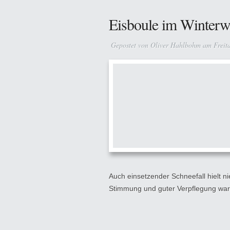
Eisboule im Winterw
Gepostet von
Oliver Hahlbohm
am Freita
Auch einsetzender Schneefall hielt 
Stimmung und guter Verpflegung ware