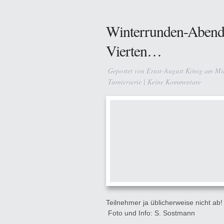
Winterrunden-Abend
Vierten…
Gepostet von
Ernst-August König
am Mit
Turnierserie
|
Keine Kommentare
Teilnehmer ja üblicherweise nicht ab
Foto und Info: S. Sostmann