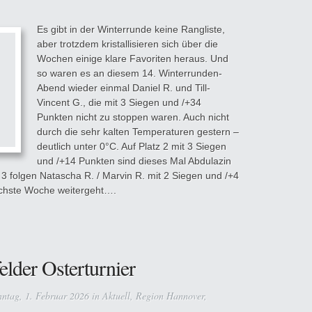
Es gibt in der Winterrunde keine Rangliste,
aber trotzdem kristallisieren sich über die
Wochen einige klare Favoriten heraus. Und
so waren es an diesem 14. Winterrunden-
Abend wieder einmal Daniel R. und Till-
Vincent G., die mit 3 Siegen und /+34
Punkten nicht zu stoppen waren. Auch nicht
durch die sehr kalten Temperaturen gestern –
deutlich unter 0°C. Auf Platz 2 mit 3 Siegen
und /+14 Punkten sind dieses Mal Abdulazin
3 folgen Natascha R. / Marvin R. mit 2 Siegen und /+4
ächste Woche weitergeht….
lder Osterturnier
ntag, 1. Februar 2026 in
Aktuell
,
Region Hannover
,