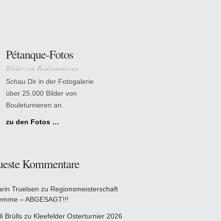
Pétanque-Fotos
Bilder von Bouleturnieren
Schau Dir in der Fotogalerie
über 25.000 Bilder von
Bouleturnieren an.
zu den Fotos …
ueste Kommentare
arin Truelsen
zu
Regionsmeisterschaft
emme – ABGESAGT!!!
li Brülls
zu
Kleefelder Osterturnier 2026