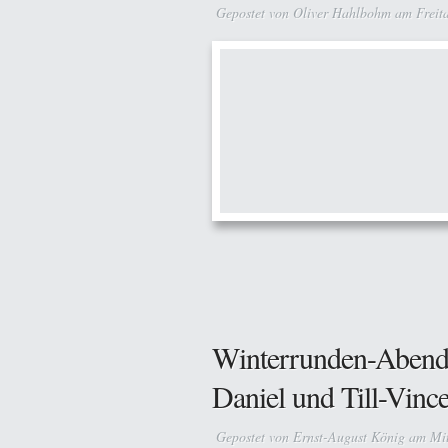
Gepostet von
Oliver Hahlbohm
am Freita
Winterrunden-Abend
Daniel und Till-Vin
Gepostet von
Ernst-August König
am Mit