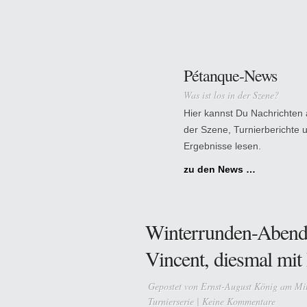
Pétanque-News
Was ist los in der Szene?
Hier kannst Du Nachrichten
der Szene, Turnierberichte 
Ergebnisse lesen.
zu den News …
Winterrunden-Abend 
Vincent, diesmal mi
Gepostet von
Ernst-August König
am Mit
Turnierserie
|
Keine Kommentare