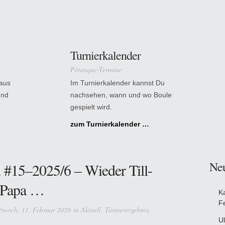
Turnierkalender
Pétanque-Termine
 aus
Im Turnierkalender kannst Du
und
nachsehen, wann und wo Boule
gespielt wird.
zum Turnierkalender …
Ne
#15–2025/6 – Wieder Till-
t Papa …
K
F
twoch, 11. Februar 2026 in
Aktuell
,
Turnierergebnis
,
Ul